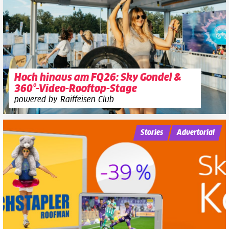
Hoch hinaus am FQ26: Sky Gondel &
360°-Video-Rooftop-Stage
powered by Raiffeisen Club
Stories
Advertorial