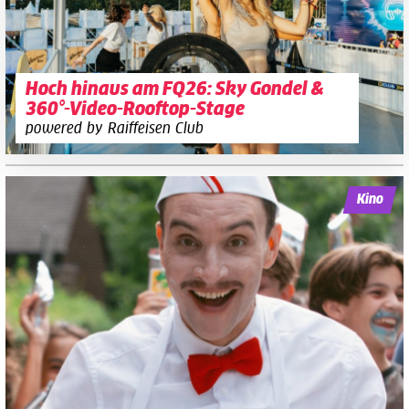
Hoch hinaus am FQ26: Sky Gondel &
360°-Video-Rooftop-Stage
powered by Raiffeisen Club
Kino