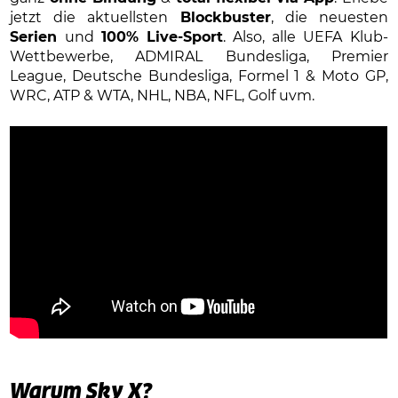
jetzt die aktuellsten
Blockbuster
, die neuesten
Serien
und
100% Live-Sport
. Also, alle UEFA Klub-
Wettbewerbe, ADMIRAL Bundesliga, Premier
League, Deutsche Bundesliga, Formel 1 & Moto GP,
WRC, ATP & WTA, NHL, NBA, NFL, Golf uvm.
Warum Sky X?