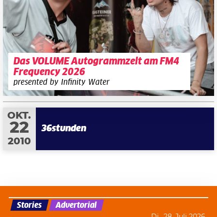
Das VOLUME Autogrammzelt am FM4
Frequency 2026
presented by Infinity Water
OKT.
22
36stunden
2010
Stories
Advertorial
Di., 28. Juli 2026