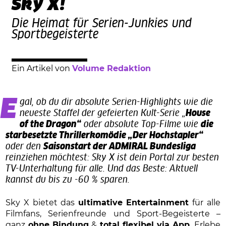
Sky X!
Die Heimat für Serien-Junkies und
Sportbegeisterte
Ein Artikel von
Volume Redaktion
Egal, ob du dir absolute Serien-Highlights wie die
neueste Staffel der gefeierten Kult-Serie „
House
of the Dragon“
oder absolute Top-Filme wie
die
starbesetzte Thrillerkomödie „Der Hochstapler“
oder den
Saisonstart der ADMIRAL Bundesliga
reinziehen möchtest: Sky X ist dein Portal zur besten
TV-Unterhaltung für alle. Und das Beste: Aktuell
kannst du bis zu -60 % sparen.
Sky X bietet das
ultimative Entertainment
für alle
Filmfans, Serienfreunde und Sport-Begeisterte –
ganz
ohne Bindung
&
total flexibel via App
. Erlebe