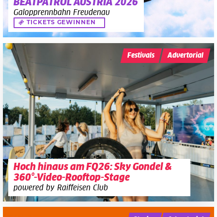
BEATPATROL AUSTRIA 2026
Galopprennbahn Freudenau
TICKETS GEWINNEN
Festivals
Advertorial
Hoch hinaus am FQ26: Sky Gondel &
360°-Video-Rooftop-Stage
powered by Raiffeisen Club