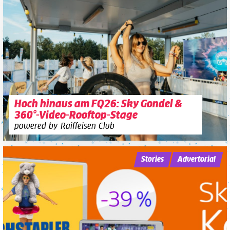
Hoch hinaus am FQ26: Sky Gondel &
360°-Video-Rooftop-Stage
powered by Raiffeisen Club
Stories
Advertorial