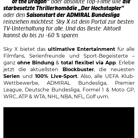
of the Dragon“
oder absolute Top-Filme wie
die
starbesetzte Thrillerkomödie „Der Hochstapler“
oder den
Saisonstart der ADMIRAL Bundesliga
reinziehen möchtest: Sky X ist dein Portal zur besten
TV-Unterhaltung für alle. Und das Beste: Aktuell
kannst du bis zu -60 % sparen.
Sky X bietet das
ultimative Entertainment
für alle
Filmfans, Serienfreunde und Sport-Begeisterte –
ganz
ohne Bindung
&
total flexibel via App
. Erlebe
jetzt die aktuellsten
Blockbuster
, die neuesten
Serien
und
100% Live-Sport
. Also, alle UEFA Klub-
Wettbewerbe, ADMIRAL Bundesliga, Premier
League, Deutsche Bundesliga, Formel 1 & Moto GP,
WRC, ATP & WTA, NHL, NBA, NFL, Golf uvm.