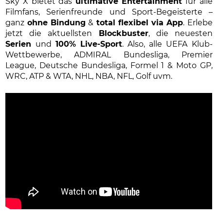
Sky X bietet das
ultimative Entertainment
für alle
Filmfans, Serienfreunde und Sport-Begeisterte –
ganz
ohne Bindung
&
total flexibel via App
. Erlebe
jetzt die aktuellsten
Blockbuster
, die neuesten
Serien
und
100% Live-Sport
. Also, alle UEFA Klub-
Wettbewerbe, ADMIRAL Bundesliga, Premier
League, Deutsche Bundesliga, Formel 1 & Moto GP,
WRC, ATP & WTA, NHL, NBA, NFL, Golf uvm.