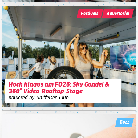
Festivals
Advertorial
Hoch hinaus am FQ26: Sky Gondel &
360°-Video-Rooftop-Stage
powered by Raiffeisen Club
Buzz