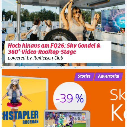
Hoch hinaus am FQ26: Sky Gondel &
360°-Video-Rooftop-Stage
powered by Raiffeisen Club
Stories
Advertorial