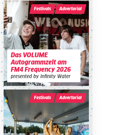
Festivals
Advertorial
Das VOLUME
Autogrammzelt am
FM4 Frequency 2026
presented by Infinity Water
Festivals
Advertorial