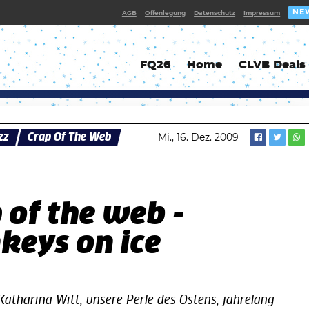
NE
AGB
Offenlegung
Datenschutz
Impressum
FQ26
Home
CLVB Deals
zz
Crap Of The Web
Mi., 16. Dez. 2009
 of the web -
keys on ice
Katharina Witt, unsere Perle des Ostens, jahrelang