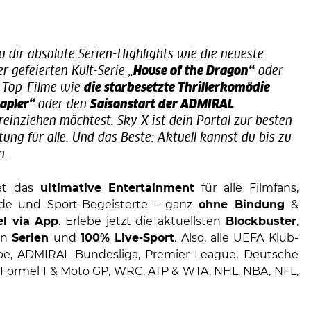
du dir absolute Serien-Highlights wie die neueste
er gefeierten Kult-Serie „
House of the Dragon“
oder
 Top-Filme wie
die starbesetzte Thrillerkomödie
tapler“
oder den
Saisonstart der ADMIRAL
reinziehen möchtest: Sky X ist dein Portal zur besten
ung für alle. Und das Beste: Aktuell kannst du bis zu
n.
et das
ultimative Entertainment
für alle Filmfans,
nde und Sport-Begeisterte – ganz
ohne Bindung
&
bel via App
. Erlebe jetzt die aktuellsten
Blockbuster
,
en
Serien
und
100% Live-Sport
. Also, alle UEFA Klub-
e, ADMIRAL Bundesliga, Premier League, Deutsche
 Formel 1 & Moto GP, WRC, ATP & WTA, NHL, NBA, NFL,