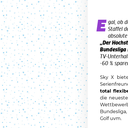
E
gal, ob 
Staffel d
absolute
„Der Hochs
Bundesliga
TV-Unterhalt
-60 % spare
Sky X biet
Serienfreu
total flexi
die neuest
Wettbewerb
Bundesliga,
Golf uvm.