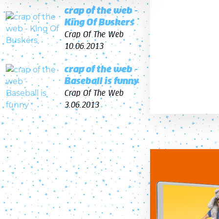
crap of the web -
King Of Buskers
Crap Of The Web
10.06.2013
crap of the web -
Baseball is funny
Crap Of The Web
3.06.2013