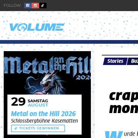
Stories
Bu
crap
29
SAMSTAG
mon
AUGUST
Metal on the Hill 2026
Schlossbergbühne Kasematten
TICKETS GEWINNEN
urde 