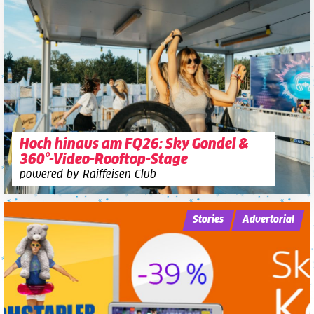
Hoch hinaus am FQ26: Sky Gondel &
360°-Video-Rooftop-Stage
powered by Raiffeisen Club
Stories
Advertorial