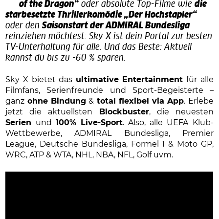
of the Dragon“
oder absolute Top-Filme wie
die
starbesetzte Thrillerkomödie „Der Hochstapler“
oder den
Saisonstart der ADMIRAL Bundesliga
reinziehen möchtest: Sky X ist dein Portal zur besten
TV-Unterhaltung für alle. Und das Beste: Aktuell
kannst du bis zu -60 % sparen.
Sky X bietet das
ultimative Entertainment
für alle
Filmfans, Serienfreunde und Sport-Begeisterte –
ganz
ohne Bindung
&
total flexibel via App
. Erlebe
jetzt die aktuellsten
Blockbuster
, die neuesten
Serien
und
100% Live-Sport
. Also, alle UEFA Klub-
Wettbewerbe, ADMIRAL Bundesliga, Premier
League, Deutsche Bundesliga, Formel 1 & Moto GP,
WRC, ATP & WTA, NHL, NBA, NFL, Golf uvm.