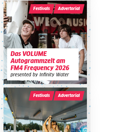
Festivals
Advertorial
Das VOLUME
Autogrammzelt am
FM4 Frequency 2026
presented by Infinity Water
Festivals
Advertorial