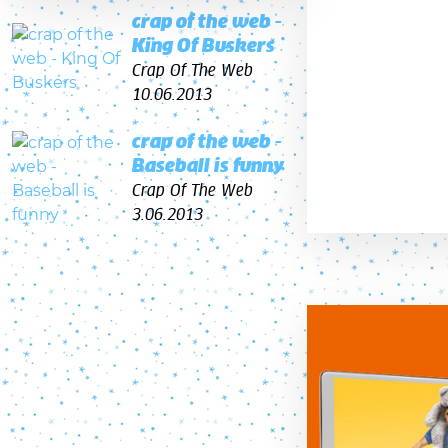
crap of the web -
King Of Buskers
Crap Of The Web
10.06.2013
crap of the web -
Baseball is funny
Crap Of The Web
3.06.2013