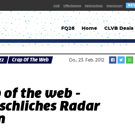
NE
AGB
Offenlegung
Datenschutz
Impressum
FQ26
Home
CLVB Deals
zz
Crap Of The Web
Do., 23. Feb. 2012
 of the web -
schliches Radar
n