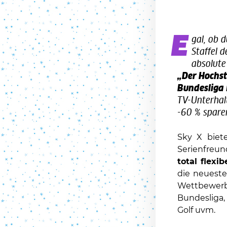
E
gal, ob 
Staffel d
absolute
„Der Hochs
Bundesliga
TV-Unterhalt
-60 % spare
Sky X biet
Serienfreu
total flexi
die neuest
Wettbewerb
Bundesliga,
Golf uvm.