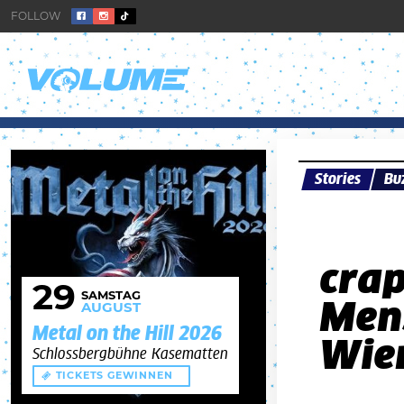
Stories
Bu
crap
29
SAMSTAG
Men
AUGUST
Metal on the Hill 2026
Wie
Schlossbergbühne Kasematten
TICKETS GEWINNEN