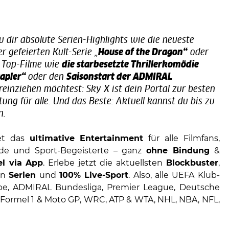
du dir absolute Serien-Highlights wie die neueste
er gefeierten Kult-Serie „
House of the Dragon“
oder
 Top-Filme wie
die starbesetzte Thrillerkomödie
tapler“
oder den
Saisonstart der ADMIRAL
reinziehen möchtest: Sky X ist dein Portal zur besten
ung für alle. Und das Beste: Aktuell kannst du bis zu
n.
et das
ultimative Entertainment
für alle Filmfans,
nde und Sport-Begeisterte – ganz
ohne Bindung
&
bel via App
. Erlebe jetzt die aktuellsten
Blockbuster
,
en
Serien
und
100% Live-Sport
. Also, alle UEFA Klub-
e, ADMIRAL Bundesliga, Premier League, Deutsche
 Formel 1 & Moto GP, WRC, ATP & WTA, NHL, NBA, NFL,