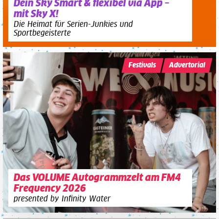
Dein Sky Smart & flexibel via App –
mit Sky X!
Die Heimat für Serien-Junkies und
Sportbegeisterte
Festivals
Advertorial
Das VOLUME Autogrammzelt am FM4
Frequency 2026
presented by Infinity Water