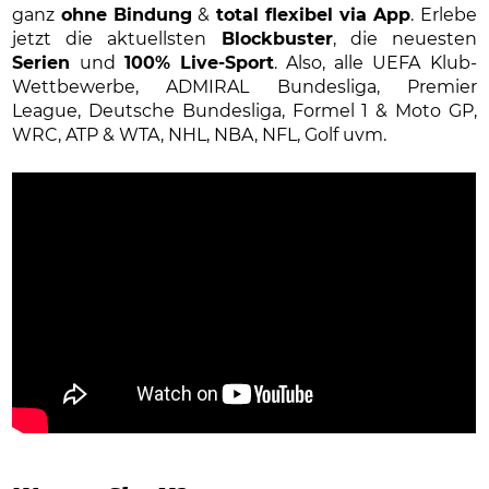
ganz
ohne Bindung
&
total flexibel via App
. Erlebe
jetzt die aktuellsten
Blockbuster
, die neuesten
Serien
und
100% Live-Sport
. Also, alle UEFA Klub-
Wettbewerbe, ADMIRAL Bundesliga, Premier
League, Deutsche Bundesliga, Formel 1 & Moto GP,
WRC, ATP & WTA, NHL, NBA, NFL, Golf uvm.