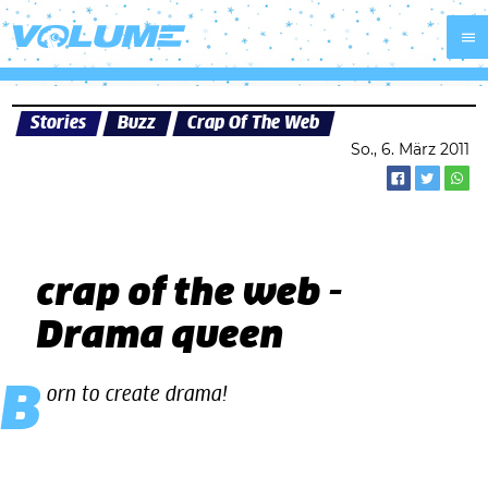
Stories
Buzz
Crap Of The Web
So., 6. März 2011
crap of the web -
Drama queen
Born to create drama!