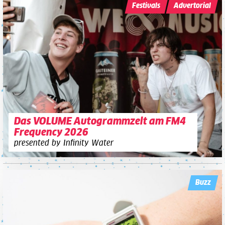
Festivals
Advertorial
Das VOLUME Autogrammzelt am FM4
Frequency 2026
presented by Infinity Water
Buzz