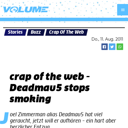
Stories
Buzz
Crap Of The Web
Do., 11. Aug. 2011
crap of the web -
Deadmau5 stops
smoking
Joel Zimmerman alias Deadmau5 hat viel
geraucht, jetzt will er aufhören – ein hart aber
herzlicher Entzug…