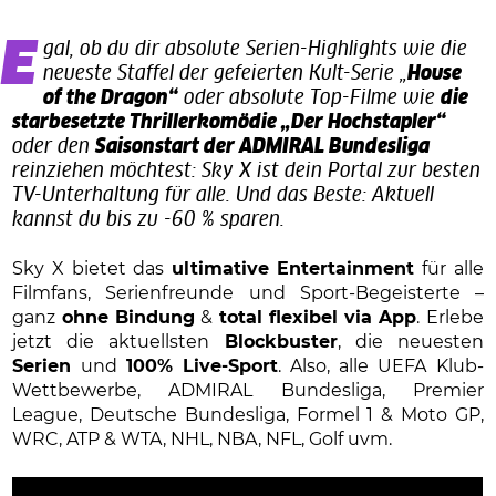
Egal, ob du dir absolute Serien-Highlights wie die
neueste Staffel der gefeierten Kult-Serie „
House
of the Dragon“
oder absolute Top-Filme wie
die
starbesetzte Thrillerkomödie „Der Hochstapler“
oder den
Saisonstart der ADMIRAL Bundesliga
reinziehen möchtest: Sky X ist dein Portal zur besten
TV-Unterhaltung für alle. Und das Beste: Aktuell
kannst du bis zu -60 % sparen.
Sky X bietet das
ultimative Entertainment
für alle
Filmfans, Serienfreunde und Sport-Begeisterte –
ganz
ohne Bindung
&
total flexibel via App
. Erlebe
jetzt die aktuellsten
Blockbuster
, die neuesten
Serien
und
100% Live-Sport
. Also, alle UEFA Klub-
Wettbewerbe, ADMIRAL Bundesliga, Premier
League, Deutsche Bundesliga, Formel 1 & Moto GP,
WRC, ATP & WTA, NHL, NBA, NFL, Golf uvm.