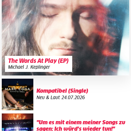
The Words At Play (EP)
Michael J. Keplinger
Kompatibel (Single)
Neu & Laut
24.07.2026
"Um es mit einem meiner Songs zu
sagen: Ich würd's wieder tun!"