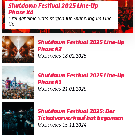
Shutdown Festival 2025 Line-Up
Phase #4
Drei geheime Slots sorgen für Spannung im Line-
Up
Shutdown Festival 2025 Line-Up
Phase #2
Musicnews
18.02.2025
Shutdown Festival 2025 Line-Up
Phase #1
Musicnews
21.01.2025
Shutdown Festival 2025: Der
Ticketvorverkauf hat begonnen
Musicnews
15.11.2024