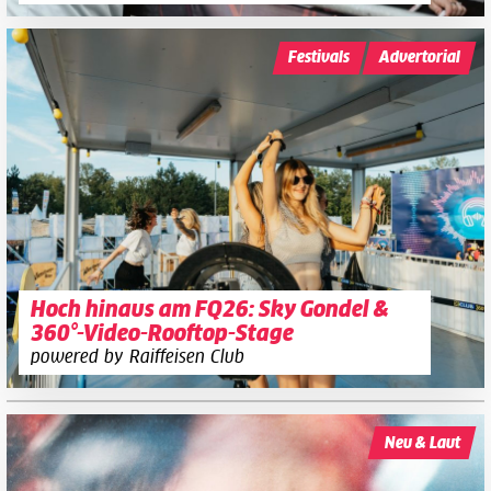
Festivals
Advertorial
Hoch hinaus am FQ26: Sky Gondel &
360°-Video-Rooftop-Stage
powered by Raiffeisen Club
Neu & Laut