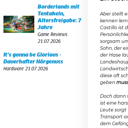
Borderlands mit
Tentakeln,
Aber stellt 
Altersfreigabe: 7
kennen lern
Jahre
Castillo ist
Game Reviews
Persönlichke
21.07.2026
sorgsam um d
Sohn, der e
It’s gonna be Glorious -
der Hase läu
Dauerhafter Hörgenuss
Landeshaup
Hardware
21.07.2026
Landwirtsch
diese oft s
geben
mus
Doch dann tr
ist eine har
Leute sorgt
Transport a
dem Gefängn