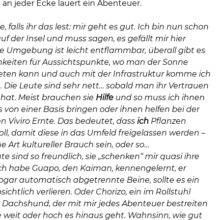
an jeder Ecke lauert ein Abenteuer.
e, falls ihr das lest: mir geht es gut. Ich bin nun schon
auf der Insel und muss sagen, es gefällt mir hier
e Umgebung ist leicht entflammbar, überall gibt es
chkeiten für Aussichtspunkte, wo man der Sonne
ten kann und auch mit der Infrastruktur komme ich
. Die Leute sind sehr nett… sobald man ihr Vertrauen
at. Meist brauchen sie
Hilfe
und so muss ich ihnen
 von einer Basis bringen oder ihnen helfen bei der
 Viviro Ernte. Das bedeutet, dass
ich
Pflanzen
ll, damit diese in das Umfeld freigelassen werden –
ne Art kultureller Brauch sein, oder so…
te sind so freundlich, sie „schenken“ mir quasi ihre
Ich habe Guapo, den Kaiman, kennengelernt, er
sogar automatisch abgetrennte Beine, sollte es ein
ichtlich verlieren. Oder Chorizo, ein im Rollstuhl
r Dachshund, der mit mir jedes Abenteuer bestreiten
ie weit oder hoch es hinaus geht. Wahnsinn, wie gut