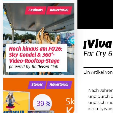
Festivals
Advertorial
¡Viva
Hoch hinaus am FQ26:
Far Cry 6
Sky Gondel & 360°-
Video-Rooftop-Stage
powered by Raiffeisen Club
Ein Artikel vo
Stories
Advertorial
Nach Jahren
und durch d
und sich me
ich mir, war