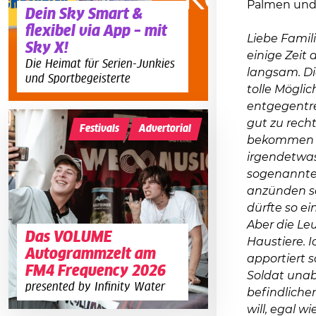
Palmen und 
Dein Sky Smart &
flexibel via App – mit
Liebe Famili
Sky X!
einige Zeit 
Die Heimat für Serien-Junkies
langsam. Di
und Sportbegeisterte
tolle Mögli
entgegentre
gut zu recht
Festivals
Advertorial
bekommen h
irgendetwas
sogenannten
anzünden so
dürfte so ei
Aber die Leu
Das VOLUME
Haustiere. 
Autogrammzelt am
apportiert 
FM4 Frequency 2026
Soldat unabs
presented by Infinity Water
befindliche
will, egal w