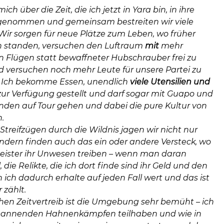
ich über die Zeit, die ich jetzt in Yara bin, in ihre
fgenommen und gemeinsam bestreiten wir viele
Wir sorgen für neue Plätze zum Leben, wo früher
n standen, versuchen den Luftraum
mit
mehr
en Flügen statt bewaffneter Hubschrauber frei zu
versuchen noch mehr Leute für unsere Partei zu
. Ich bekomme Essen, unendlich
viele Utensilien
und
ur Verfügung gestellt und darf sogar mit Guapo und
nden auf Tour gehen und dabei die pure Kultur von
n.
Streifzügen durch die Wildnis jagen wir nicht nur
ondern finden auch das ein oder andere Versteck, wo
eister ihr Unwesen treiben – wenn man daran
, die Relikte, die ich dort finde sind ihr Geld und den
ich dadurch erhalte auf jeden Fall wert und das ist
 zählt.
hen Zeitvertreib ist die Umgebung sehr bemüht – ich
spannenden Hahnenkämpfen teilhaben und wie in