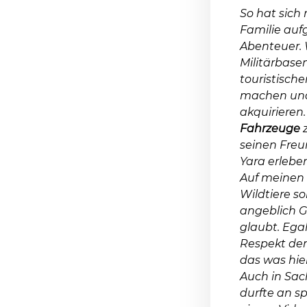
So hat sich m
Familie au
Abenteuer. 
Militärbase
touristisch
machen und 
akquirieren
Fahrzeuge
z
seinen Freu
Yara erlebe
Auf meinen 
Wildtiere s
angeblich G
glaubt. Egal
Respekt den 
das was hier
Auch in Sac
durfte an 