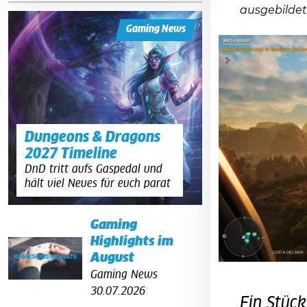
ausgebildet 
Gaming News
Dungeons & Dragons
2027 Timeline
DnD tritt aufs Gaspedal und
hält viel Neues für euch parat
Gaming
Highlights im
August
Gaming News
30.07.2026
Ein Stück