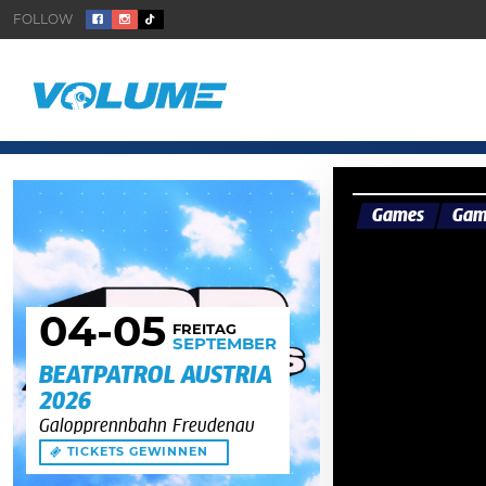
Games
Gam
04
-05
FREITAG
SEPTEMBER
BEATPATROL AUSTRIA
2026
Galopprennbahn Freudenau
TICKETS GEWINNEN