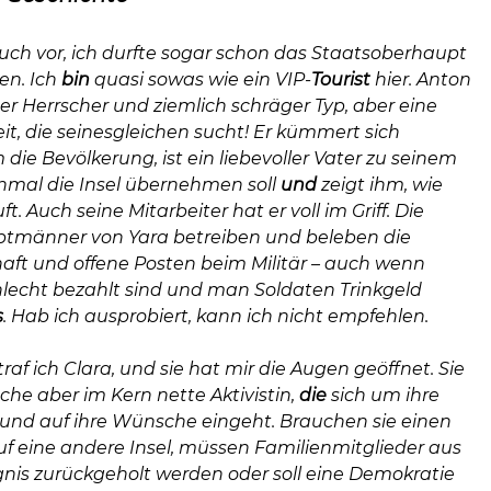
euch vor, ich durfte sogar schon das Staatsoberhaupt
en. Ich
bin
quasi sowas wie ein VIP-
Tourist
hier. Anton
 der Herrscher und ziemlich schräger Typ, aber eine
it, die seinesgleichen sucht! Er kümmert sich
ie Bevölkerung, ist ein liebevoller Vater zu seinem
inmal die Insel übernehmen soll
und
zeigt ihm, wie
ft. Auch seine Mitarbeiter hat er voll im Griff. Die
tmänner von Yara betreiben und beleben die
aft und offene Posten beim Militär – auch wenn
chlecht bezahlt sind und man Soldaten Trinkgeld
s
. Hab ich ausprobiert, kann ich nicht empfehlen.
af ich Clara, und sie hat mir die Augen geöffnet. Sie
sche aber im Kern nette Aktivistin,
die
sich um ihre
 und auf ihre Wünsche eingeht. Brauchen sie einen
uf eine andere Insel, müssen Familienmitglieder aus
is zurückgeholt werden oder soll eine Demokratie