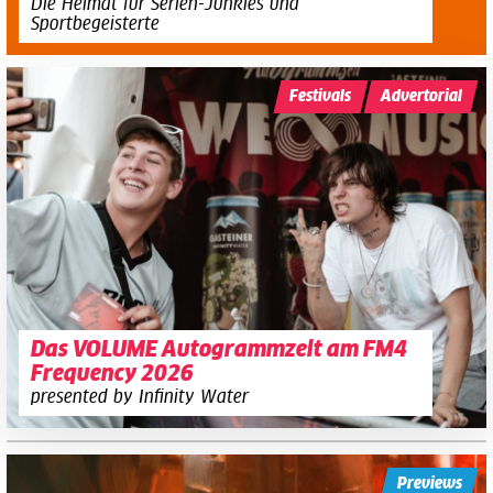
Die Heimat für Serien-Junkies und
Sportbegeisterte
Festivals
Advertorial
Das VOLUME Autogrammzelt am FM4
Frequency 2026
presented by Infinity Water
Previews