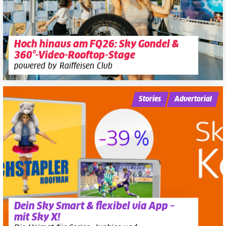
Hoch hinaus am FQ26: Sky Gondel &
360°-Video-Rooftop-Stage
powered by Raiffeisen Club
Stories
Advertorial
Dein Sky Smart & flexibel via App –
mit Sky X!