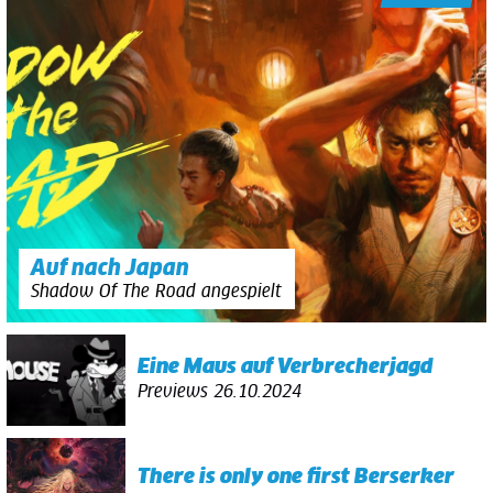
Auf nach Japan
Shadow Of The Road angespielt
Eine Maus auf Verbrecherjagd
Previews
26.10.2024
There is only one first Berserker