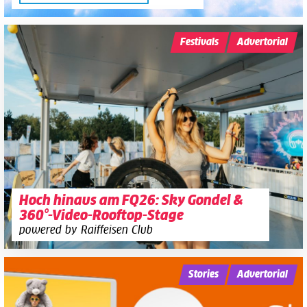
Festivals
Advertorial
Hoch hinaus am FQ26: Sky Gondel &
360°-Video-Rooftop-Stage
powered by Raiffeisen Club
Stories
Advertorial