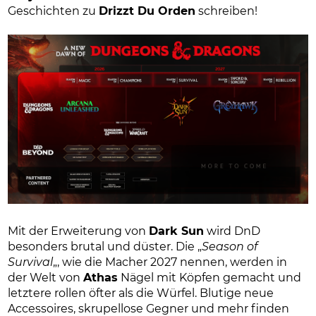
Geschichten zu
Drizzt Du Orden
schreiben!
Mit der Erweiterung von
Dark Sun
wird DnD
besonders brutal und düster. Die „
Season of
Survival
„, wie die Macher 2027 nennen, werden in
der Welt von
Athas
Nägel mit Köpfen gemacht und
letztere rollen öfter als die Würfel. Blutige neue
Accessoires, skrupellose Gegner und mehr finden