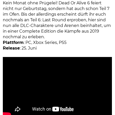
Kein Monat ohne Prügelei! Dead Or Alive 6 feiert
nicht nur Geburtstag, sondern hat auch schon Teil 7
im Ofen. Bis der allerdings erscheint dürft ihr euch
nochmals an Teil 6: Last Round erproben, hier sind
nun alle DLC-Charaktere und Arenen beinhaltet, um
in einer Complete Edition die Kämpfe aus 2019
nochmal zu erleben.
Plattform
: PC, Xbox Series, PS5
Release
: 25. Juni