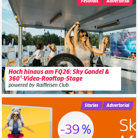
Festivals
Advertorial
Hoch hinaus am FQ26: Sky Gondel &
360°-Video-Rooftop-Stage
powered by Raiffeisen Club
Stories
Advertorial