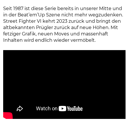
Seit 1987 ist diese Serie bereits in unserer Mitte und
in der Beat’em’Up Szene nicht mehr wegzudenken.
Street Fighter VI kehrt 2023 zurück und bringt den
altbekannten Prügler zurück auf neue Höhen. Mit
fetziger Grafik, neuen Moves und massenhaft
Inhalten wird endlich wieder vermöbelt.