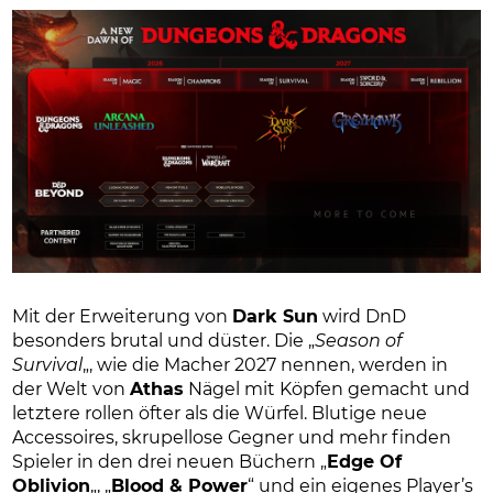
Mit der Erweiterung von
Dark Sun
wird DnD
besonders brutal und düster. Die „
Season of
Survival
„, wie die Macher 2027 nennen, werden in
der Welt von
Athas
Nägel mit Köpfen gemacht und
letztere rollen öfter als die Würfel. Blutige neue
Accessoires, skrupellose Gegner und mehr finden
Spieler in den drei neuen Büchern „
Edge Of
Oblivion
„, „
Blood & Power
“ und ein eigenes Player’s