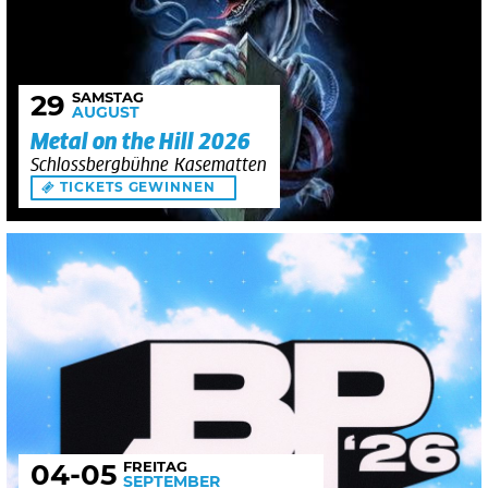
SAMSTAG
29
AUGUST
Metal on the Hill 2026
Schlossbergbühne Kasematten
TICKETS GEWINNEN
FREITAG
04
-05
SEPTEMBER