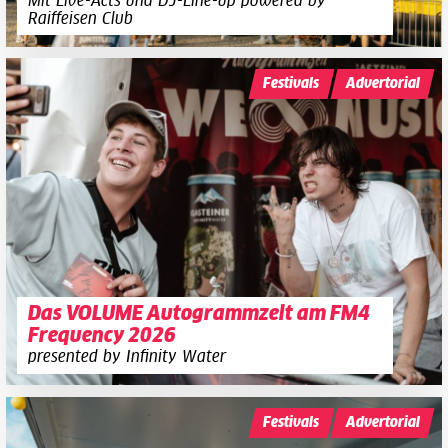
Mit Live-Acts und DJ-Line-up powered by
Raiffeisen Club
Festivals
Advertorial
Das VOLUME Autogrammzelt am FM4
Frequency 2026
presented by Infinity Water
Festivals
Advertorial