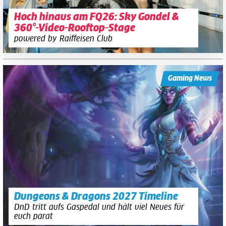
Hoch hinaus am FQ26: Sky Gondel &
360°-Video-Rooftop-Stage
powered by Raiffeisen Club
Gaming News
Dungeons & Dragons 2027 Timeline
DnD tritt aufs Gaspedal und hält viel Neues für
euch parat