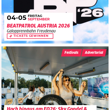
FREITAG
04
-05
SEPTEMBER
BEATPATROL AUSTRIA 2026
Galopprennbahn Freudenau
TICKETS GEWINNEN
Festivals
Advertorial
Hoch hinaus am FQ26: Sky Gondel &