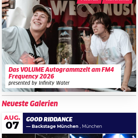
Das VOLUME Autogrammzelt am FM4
Frequency 2026
presented by Infinity Water
Neueste Galerien
AUG.
GOOD RIDDANCE
07
— Backstage München
, München