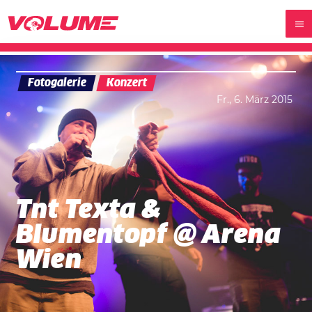
Fotogalerie
Konzert
Fr., 6. März 2015
Tnt Texta &
Blumentopf @ Arena
Wien