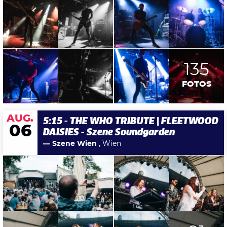
135
FOTOS
AUG.
5:15 - THE WHO TRIBUTE | FLEETWOOD
06
DAISIES - Szene Soundgarden
— Szene Wien
, Wien