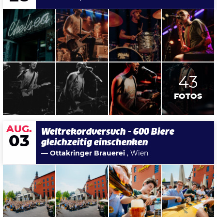
43
FOTOS
AUG.
Weltrekordversuch - 600 Biere
03
gleichzeitig einschenken
— Ottakringer Brauerei
, Wien