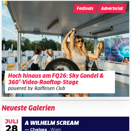
Festivals
Advertorial
Hoch hinaus am FQ26: Sky Gondel &
360°-Video-Rooftop-Stage
powered by Raiffeisen Club
Neueste Galerien
JULI
A WILHELM SCREAM
28
— Chelsea
, Wien