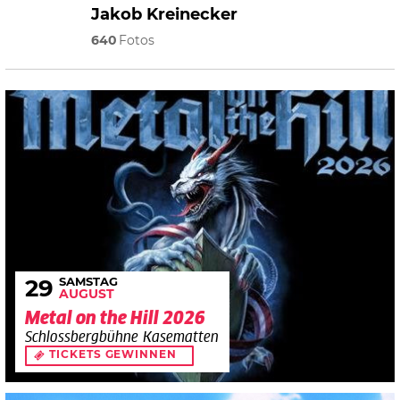
Jakob Kreinecker
640
Fotos
SAMSTAG
29
AUGUST
Metal on the Hill 2026
Schlossbergbühne Kasematten
TICKETS GEWINNEN