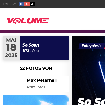
MAI
18
So Soon
Fotogalerie
B72
, Wien
2025
52 FOTOS VON
Max Peternell
4787
Fotos
So S