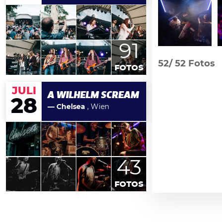
91
52/
52 Fotos
FOTOS
JULI
A WILHELM SCREAM
28
— Chelsea
, Wien
43
FOTOS