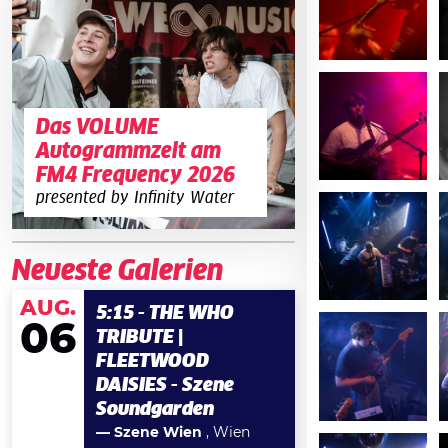
Das VOLUME
Autogrammzelt am
FM4 Frequency 2026
presented by Infinity Water
Neueste Galerien
AUG.
5:15 - THE WHO
06
TRIBUTE |
FLEETWOOD
DAISIES - Szene
Soundgarden
— Szene Wien
, Wien