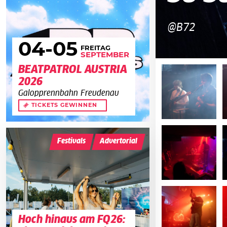
@B72
04
-05
FREITAG
SEPTEMBER
BEATPATROL AUSTRIA
2026
Galopprennbahn Freudenau
TICKETS GEWINNEN
Festivals
Advertorial
Hoch hinaus am FQ26: