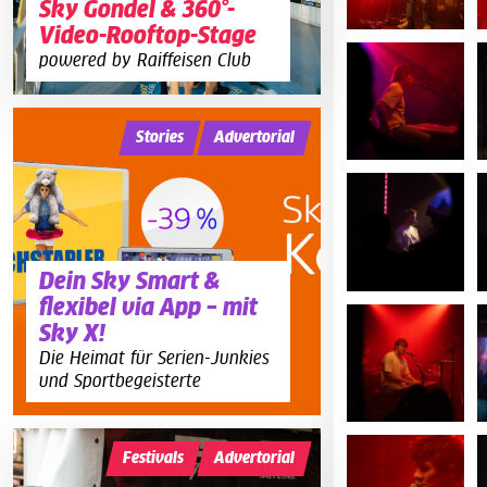
Sky Gondel & 360°-
Video-Rooftop-Stage
powered by Raiffeisen Club
Stories
Advertorial
Dein Sky Smart &
flexibel via App – mit
Sky X!
Die Heimat für Serien-Junkies
und Sportbegeisterte
Festivals
Advertorial