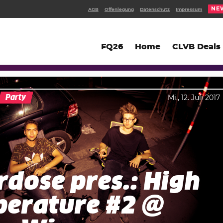
NE
AGB
Offenlegung
Datenschutz
Impressum
FQ26
Home
CLVB Deals
Party
Mi., 12. Juli 2017
rdose pres.: High
erature #2 @