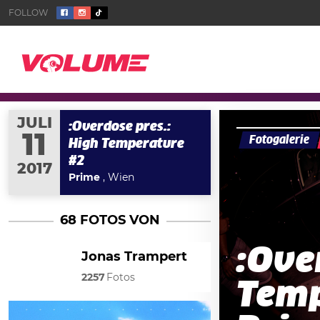
JULI
:Overdose pres.:
11
Fotogalerie
High Temperature
#2
2017
Prime
, Wien
68 FOTOS VON
:Ove
Jonas Trampert
2257
Fotos
Temp