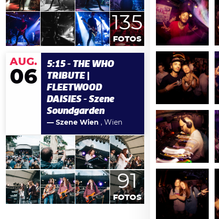
135
FOTOS
AUG.
5:15 - THE WHO
06
TRIBUTE |
FLEETWOOD
DAISIES - Szene
Soundgarden
— Szene Wien
, Wien
91
FOTOS