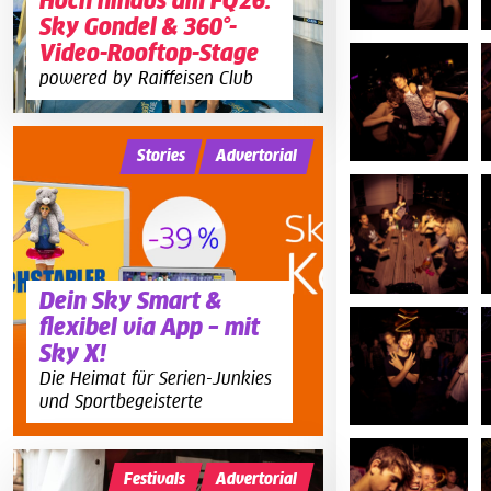
Hoch hinaus am FQ26:
Sky Gondel & 360°-
Video-Rooftop-Stage
powered by Raiffeisen Club
Stories
Advertorial
Dein Sky Smart &
flexibel via App – mit
Sky X!
Die Heimat für Serien-Junkies
und Sportbegeisterte
Festivals
Advertorial