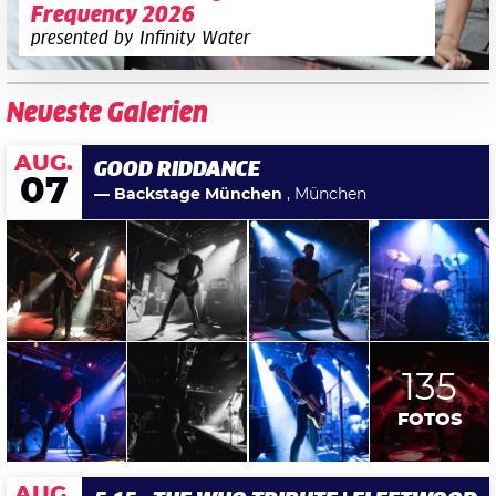
Frequency 2026
presented by Infinity Water
Neueste Galerien
AUG.
GOOD RIDDANCE
07
— Backstage München
, München
135
FOTOS
AUG.