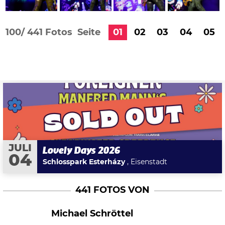
100/
441 Fotos
Seite
01
02
03
04
05
JULI
Lovely Days 2026
04
Schlosspark Esterházy
, Eisenstadt
441 FOTOS VON
Michael Schröttel