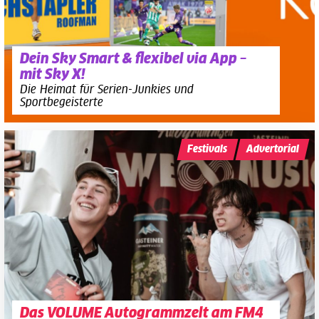
Dein Sky Smart & flexibel via App –
mit Sky X!
Die Heimat für Serien-Junkies und
Sportbegeisterte
Festivals
Advertorial
Das VOLUME Autogrammzelt am FM4