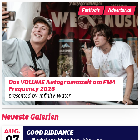
Festivals
Advertorial
Das VOLUME Autogrammzelt am FM4
Frequency 2026
presented by Infinity Water
Neueste Galerien
AUG.
GOOD RIDDANCE
07
— Backstage München
, München