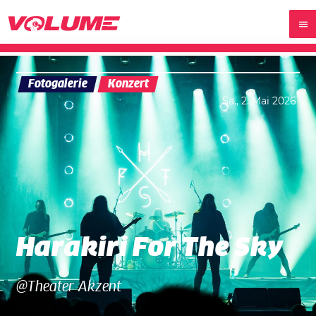
Fotogalerie
Konzert
Sa., 2. Mai 2026
Harakiri For The Sky
@Theater Akzent