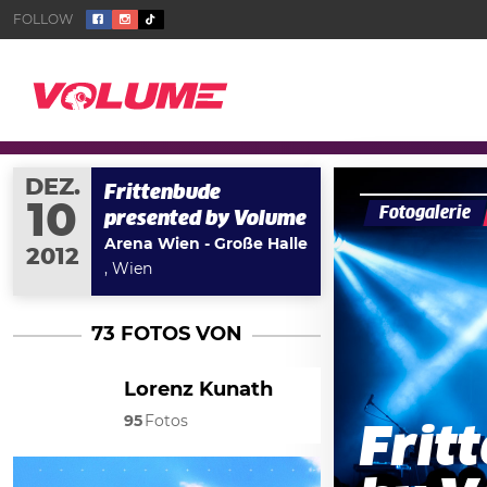
DEZ.
Frittenbude
10
Fotogalerie
presented by Volume
Arena Wien - Große Halle
2012
, Wien
73 FOTOS VON
Lorenz Kunath
95
Fotos
Frit