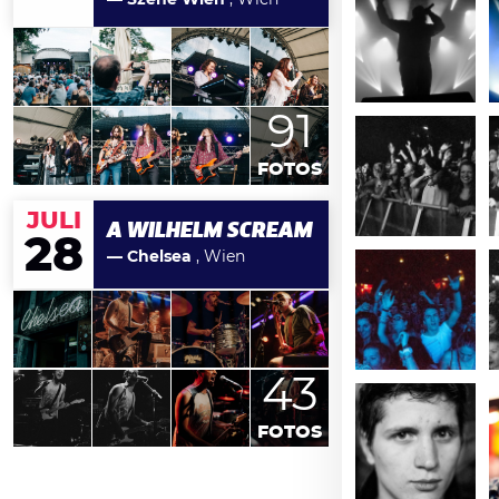
91
FOTOS
JULI
A WILHELM SCREAM
28
— Chelsea
, Wien
43
FOTOS