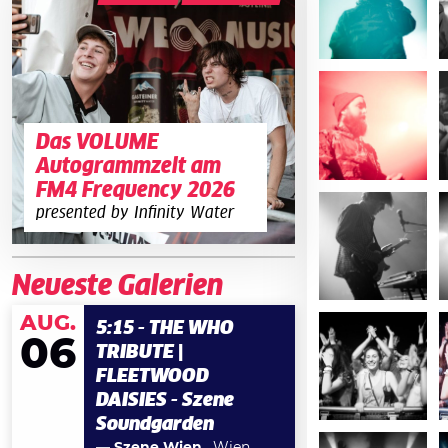
Das VOLUME
Autogrammzelt am
FM4 Frequency 2026
presented by Infinity Water
Neueste Galerien
AUG.
5:15 - THE WHO
06
TRIBUTE |
FLEETWOOD
DAISIES - Szene
Soundgarden
— Szene Wien
, Wien