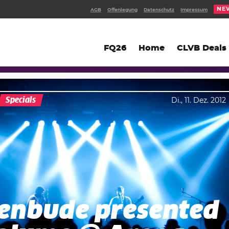
NE
AGB
Offenlegung
Datenschutz
Impressum
FQ26
Home
CLVB Deals
Specials
Di., 11. Dez. 2012
tenbude presented