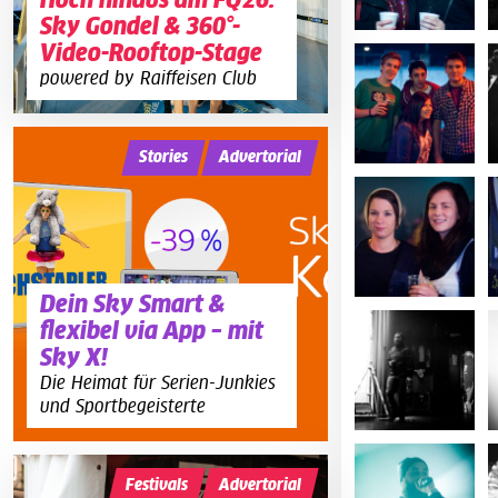
Hoch hinaus am FQ26:
Sky Gondel & 360°-
Video-Rooftop-Stage
powered by Raiffeisen Club
Stories
Advertorial
Dein Sky Smart &
flexibel via App – mit
Sky X!
Die Heimat für Serien-Junkies
und Sportbegeisterte
Festivals
Advertorial