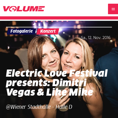
Fotogalerie
Konzert
Sa., 12. Nov. 2016
Electric Love Festival
presents: Dimitri
Vegas & Like Mike
@Wiener Stadthalle - Halle D