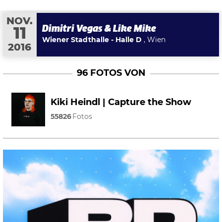
NOV.
Dimitri Vegas & Like Mike
11
Wiener Stadthalle - Halle D
, Wien
2016
96 FOTOS VON
Kiki Heindl | Capture the Show
55826
Fotos