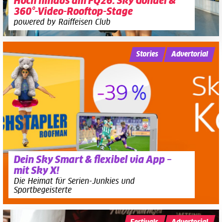
Hoch hinaus am FQ26: Sky Gondel &
360°-Video-Rooftop-Stage
powered by Raiffeisen Club
Stories
Advertorial
Dein Sky Smart & flexibel via App –
mit Sky X!
Die Heimat für Serien-Junkies und
Sportbegeisterte