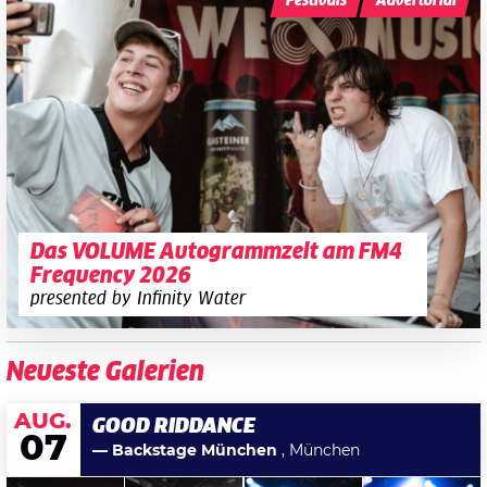
Festivals
Advertorial
Das VOLUME Autogrammzelt am FM4
Frequency 2026
presented by Infinity Water
Neueste Galerien
AUG.
GOOD RIDDANCE
07
— Backstage München
, München