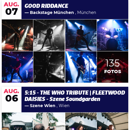
AUG.
GOOD RIDDANCE
07
— Backstage München
, München
135
FOTOS
AUG.
5:15 - THE WHO TRIBUTE | FLEETWOOD
06
DAISIES - Szene Soundgarden
— Szene Wien
, Wien