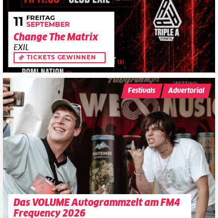
FREITAG
11
SEPTEMBER
Change The Matrix
EXIL
TICKETS GEWINNEN
Festivals
Advertorial
Das VOLUME Autogrammzelt am FM4
Frequency 2026