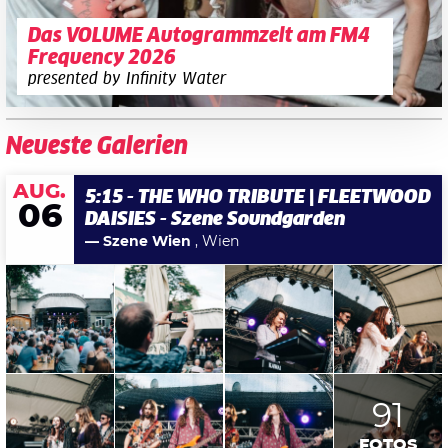
Das VOLUME Autogrammzelt am FM4
Frequency 2026
presented by Infinity Water
Neueste Galerien
AUG.
5:15 - THE WHO TRIBUTE | FLEETWOOD
06
DAISIES - Szene Soundgarden
— Szene Wien
, Wien
91
FOTOS