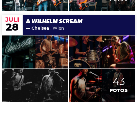
JULI
A WILHELM SCREAM
28
— Chelsea
, Wien
43
FOTOS