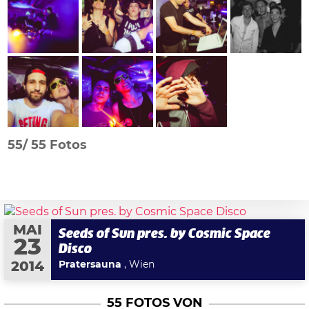
55/
55 Fotos
MAI
Seeds of Sun pres. by Cosmic Space
23
Disco
Pratersauna
, Wien
2014
55 FOTOS VON