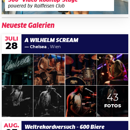
360°-Video-Rooftop-Stage
powered by Raiffeisen Club
Neueste Galerien
JULI
A WILHELM SCREAM
28
— Chelsea
, Wien
43
FOTOS
AUG.
Weltrekordversuch - 600 Biere