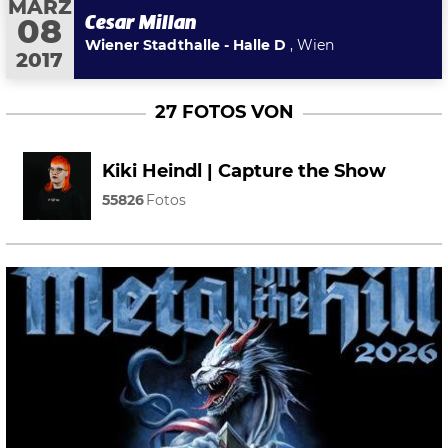
MÄRZ
Cesar Millan
08
Wiener Stadthalle - Halle D
, Wien
2017
27 FOTOS VON
Kiki Heindl | Capture the Show
55826
Fotos