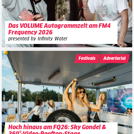
Das VOLUME Autogrammzelt am FM4
Frequency 2026
presented by Infinity Water
Festivals
Advertorial
Hoch hinaus am FQ26: Sky Gondel &