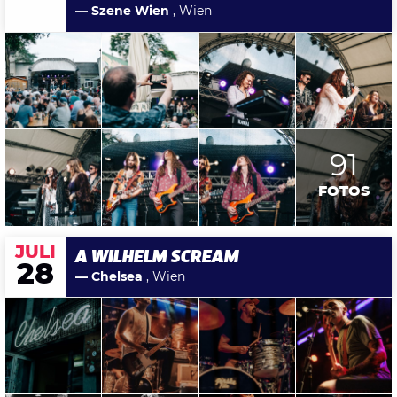
— Szene Wien
, Wien
91
FOTOS
JULI
A WILHELM SCREAM
28
— Chelsea
, Wien