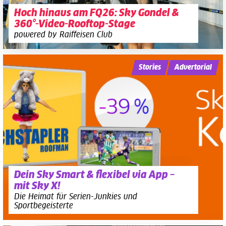
Hoch hinaus am FQ26: Sky Gondel &
360°-Video-Rooftop-Stage
powered by Raiffeisen Club
Stories
Advertorial
Dein Sky Smart & flexibel via App –
mit Sky X!
Die Heimat für Serien-Junkies und
Sportbegeisterte