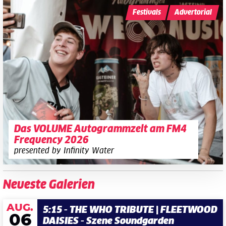
Festivals
Advertorial
Das VOLUME Autogrammzelt am FM4
Frequency 2026
presented by Infinity Water
Neueste Galerien
AUG.
5:15 - THE WHO TRIBUTE | FLEETWOOD
06
DAISIES - Szene Soundgarden