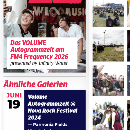
Das VOLUME
Autogrammzelt am
FM4 Frequency 2026
presented by Infinity Water
Ähnliche Galerien
JUNI
Volume
19
Autogrammzelt @
Nova Rock Festival
2024
— Pannonia Fields
,