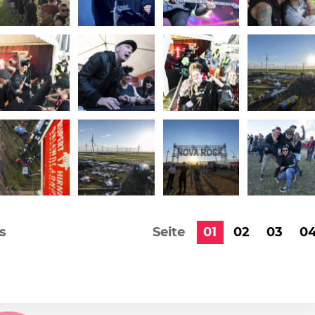
s
Seite
01
02
03
0