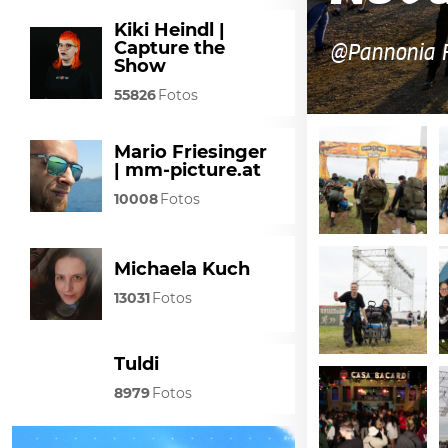
Kiki Heindl |
Capture the
@Pannonia F
Show
55826
Fotos
Mario Friesinger
| mm-picture.at
10008
Fotos
Michaela Kuch
13031
Fotos
Tuldi
8979
Fotos