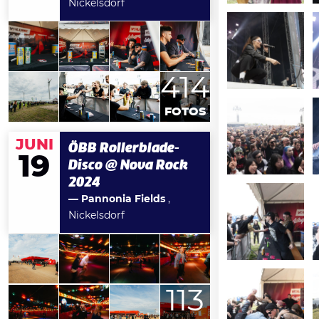
Nickelsdorf
414
FOTOS
JUNI
ÖBB Rollerblade-
19
Disco @ Nova Rock
2024
— Pannonia Fields
,
Nickelsdorf
113