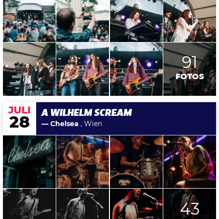
91
FOTOS
JULI
A WILHELM SCREAM
28
— Chelsea
, Wien
43