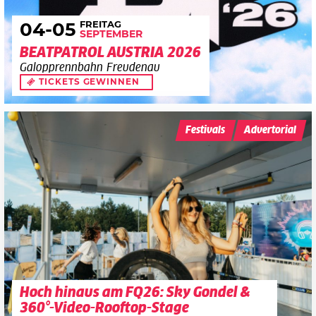
FREITAG
04
-05
SEPTEMBER
BEATPATROL AUSTRIA 2026
Galopprennbahn Freudenau
TICKETS GEWINNEN
Festivals
Advertorial
Hoch hinaus am FQ26: Sky Gondel &
360°-Video-Rooftop-Stage