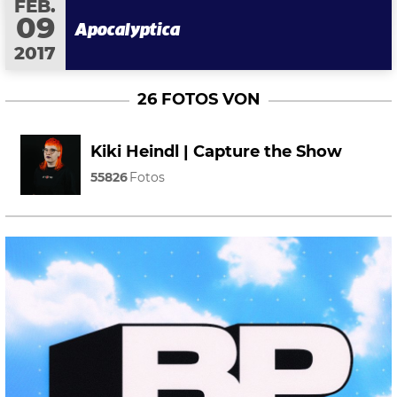
FEB.
09
Apocalyptica
2017
26 FOTOS VON
Kiki Heindl | Capture the Show
55826
Fotos