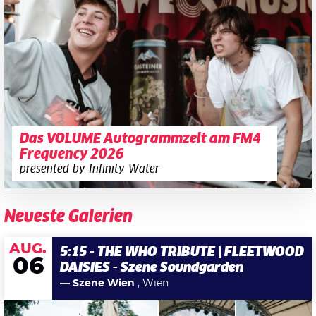
Das VOLUME Autogrammzelt am FM4
Frequency 2026
presented by Infinity Water
Neueste Galerien
AUG.
5:15 - THE WHO TRIBUTE | FLEETWOOD
06
DAISIES - Szene Soundgarden
— Szene Wien
, Wien