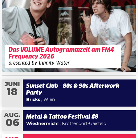
Das VOLUME Autogrammzelt am FM4
Frequency 2026
presented by Infinity Water
JUNI
Sunset Club - 80s & 90s Afterwork
18
Party
Bricks
, Wien
AUG.
Metal & Tattoo Festival #8
06
Wiednermichl
, Krottendorf-Gaisfeld