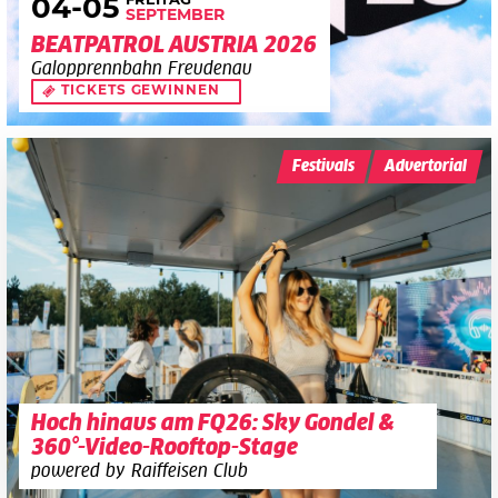
FREITAG
04
-05
SEPTEMBER
BEATPATROL AUSTRIA 2026
Galopprennbahn Freudenau
TICKETS GEWINNEN
Festivals
Advertorial
Hoch hinaus am FQ26: Sky Gondel &
360°-Video-Rooftop-Stage
powered by Raiffeisen Club