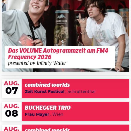
Das VOLUME Autogrammzelt am FM4
Frequency 2026
presented by Infinity Water
AUG.
combined worlds
07
Zeit Kunst Festival
, Schrattenthal
AUG.
BUCHEGGER TRIO
08
Frau Mayer
, Wien
AUG.
combined worlds