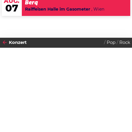
AUG.
Berq
07
Raiffeisen Halle im Gasometer
, Wien
Konzert
Pop
Rock
2018
28
MITTWOCH
Datenschutzerklärung
NOVEMBER
Zustimmen
The Tiger Lillies
Beginn:
20:00 Uhr
Stadttheater Wels