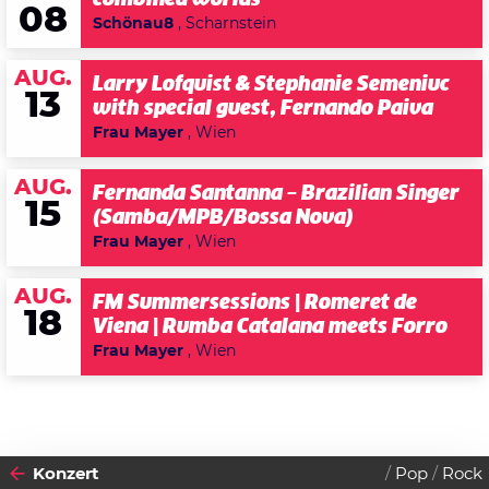
08
Schönau8
, Scharnstein
AUG.
Larry Lofquist & Stephanie Semeniuc
13
with special guest, Fernando Paiva
Frau Mayer
, Wien
AUG.
Fernanda Santanna – Brazilian Singer
15
(Samba/MPB/Bossa Nova)
Frau Mayer
, Wien
AUG.
FM Summersessions | Romeret de
18
Viena | Rumba Catalana meets Forro
Frau Mayer
, Wien
Konzert
Pop
Rock