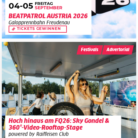
FREITAG
04
-05
SEPTEMBER
BEATPATROL AUSTRIA 2026
Galopprennbahn Freudenau
TICKETS GEWINNEN
Festivals
Advertorial
Hoch hinaus am FQ26: Sky Gondel &
360°-Video-Rooftop-Stage
powered by Raiffeisen Club