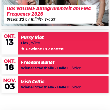
Das VOLUME Autogrammzelt am FM4
Frequency 2026
presented by Infinity Water
OKT.
Pussy Riot
13
Flex
, Wien
Gewinne 1 x 2 Karten!
OKT.
Freedom Ballet
18
Wiener Stadthalle - Halle F
, Wien
NOV.
Irish Celtic
03
Wiener Stadthalle - Halle F
, Wien