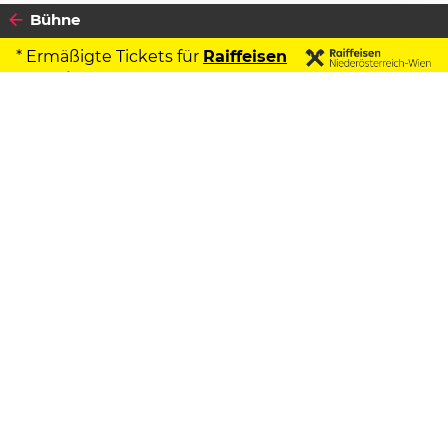
Bühne
* Ermäßigte Tickets für
Raiffeisen
Kontoinhaber
2025
Datenschutzerklärung
29
SAMSTAG
MÄRZ
Zustimmen
15 Jahre Wiener
Beschwerdechor
feat. Franz Adrian Wenzl
Beginn:
20:00 Uhr
Rabenhof Theater
Rabengasse 3, 1030 Wien
MAP