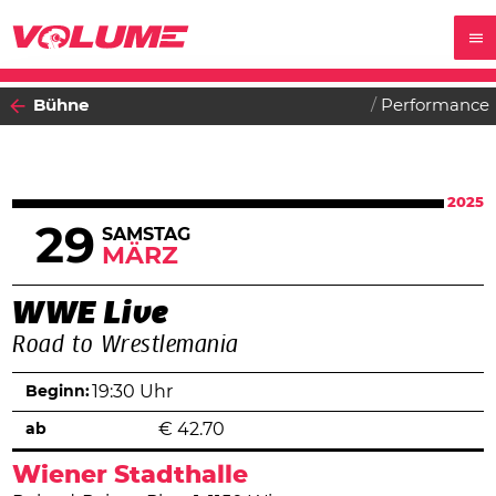
Bühne
Performance
2025
29
SAMSTAG
MÄRZ
WWE Live
Road to Wrestlemania
Beginn:
19:30 Uhr
ab
€
42.70
Wiener Stadthalle