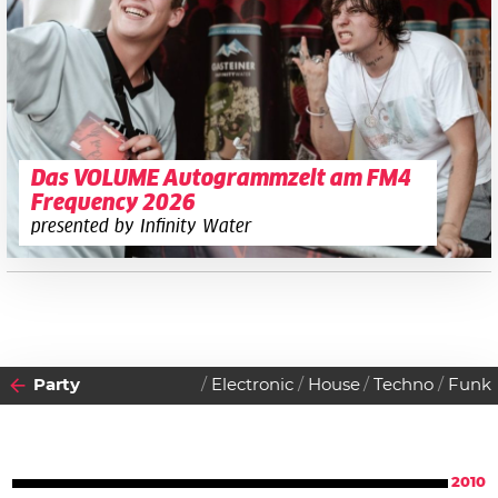
Das VOLUME Autogrammzelt am FM4
Frequency 2026
presented by Infinity Water
Party
Electronic
House
Techno
Funk
2010