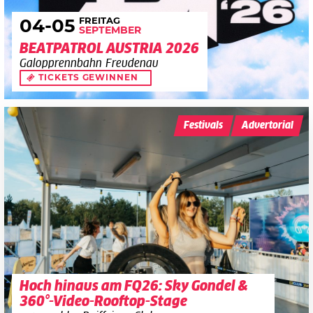
FREITAG
04
-05
SEPTEMBER
BEATPATROL AUSTRIA 2026
Galopprennbahn Freudenau
TICKETS GEWINNEN
Festivals
Advertorial
Hoch hinaus am FQ26: Sky Gondel &
360°-Video-Rooftop-Stage