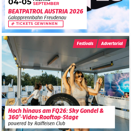
04
-05
SEPTEMBER
BEATPATROL AUSTRIA 2026
Galopprennbahn Freudenau
TICKETS GEWINNEN
Festivals
Advertorial
Hoch hinaus am FQ26: Sky Gondel &
360°-Video-Rooftop-Stage
powered by Raiffeisen Club