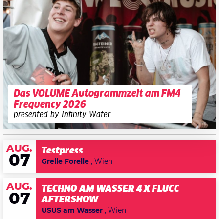
Das VOLUME Autogrammzelt am FM4
Frequency 2026
presented by Infinity Water
AUG.
Testpress
07
Grelle Forelle
, Wien
AUG.
TECHNO AM WASSER 4 X FLUCC
07
AFTERSHOW
USUS am Wasser
, Wien