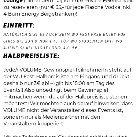
Lounge
(hinter dem DJ) für Eure Private Feierlichkeit
zu reservieren (nur € 35,- für jede Flasche Vodka inkl.
4 Burn Energy Beigetränken)!
EINTRITT:
NATÜRLICH GIBT ES AUCH BEIM WU FEST FREE ENTRY FOR
GIRLS BIS 23H & NUR € 4,- FÜR WU STUDENTEN (MIT WU
AUSWEIS) ALL NIGHT LONG! AK: 5€
HALBPREISLISTE:
Jede/r VOLUME-Gewinnspiel-TeilnehmerIn steht auf
der WU Fest-Halbpreisliste am Eingang und drückt
deshalb nur 3€ ab! – (gilt bis 15:00 am Tag des
Events!) Also unbedingt beim Gewinnspiel
mitmachen wenn du auf der Halbpreisliste stehen
möchtest! Wir möchten auch darauf hinweisen, dass
VOLUME nicht der Veranstalter dieses Events ist,
sondern nur als Medienpartner mit den
Veranstaltern kooperiert!