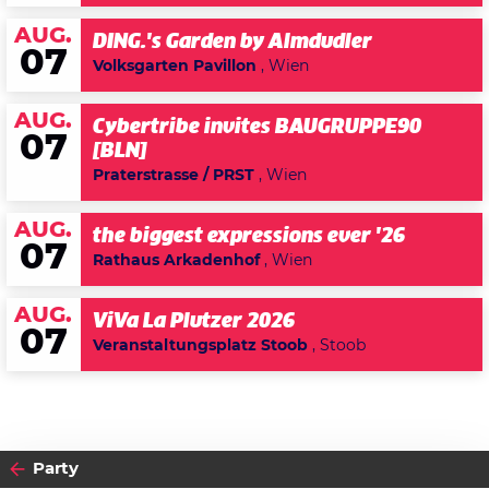
AUG.
DING.'s Garden by Almdudler
07
Volksgarten Pavillon
, Wien
AUG.
Cybertribe invites BAUGRUPPE90
07
[BLN]
Praterstrasse / PRST
, Wien
AUG.
the biggest expressions ever '26
07
Rathaus Arkadenhof
, Wien
AUG.
ViVa La Plutzer 2026
07
Veranstaltungsplatz Stoob
, Stoob
Party