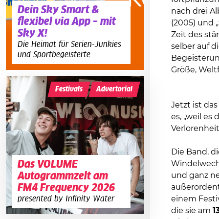
Dein Sky Smart &
nach drei Al
flexibel via App – mit
(2005) und „
Sky X!
Zeit des st
Die Heimat für Serien-Junkies
selber auf 
und Sportbegeisterte
Begeisterun
Größe, Weltf
Festivals
Advertorial
Jetzt ist das
es, „weil es
Verlorenheit
Die Band, di
Das VOLUME
Windelwechs
Autogrammzelt am
und ganz n
FM4 Frequency 2026
außerordent
einem Festi
presented by Infinity Water
die sie am
1