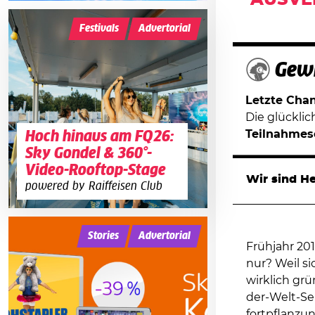
AUSVE
Festivals
Advertorial
Gewi
Letzte Chanc
Die glückli
Teilnahmes
Hoch hinaus am FQ26:
Sky Gondel & 360°-
Video-Rooftop-Stage
Wir sind H
powered by Raiffeisen Club
Stories
Advertorial
Frühjahr 20
nur? Weil si
wirklich gr
der-Welt-Se
fortpflanzu