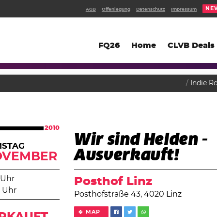
NE
AGB
Offenlegung
Datenschutz
Impressum
FQ26
Home
CLVB Deals
Indie R
2010
Wir sind Helden -
MSTAG
Ausverkauft!
OVEMBER
 Uhr
Posthof Linz
 Uhr
Posthofstraße 43, 4020 Linz
MAP