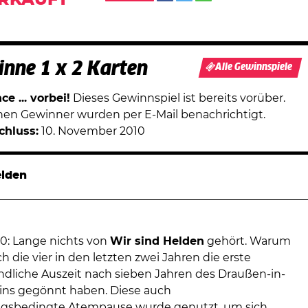
RKAUFT
nne 1 x 2 Karten
Alle Gewinnspiele
e ... vorbei!
Dieses Gewinnspiel ist bereits vorüber.
chen Gewinner wurden per E-Mail benachrichtigt.
chluss:
10. November 2010
elden
10: Lange nichts von
Wir sind Helden
gehört. Warum
ch die vier in den letzten zwei Jahren die erste
ündliche Auszeit nach sieben Jahren des Draußen-in-
ins gegönnt haben. Diese auch
ngsbedingte Atempause wurde genutzt, um sich