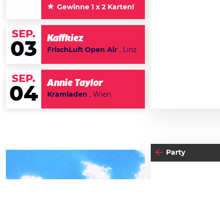
Gewinne 1 x 2 Karten!
SEP.
Kaffkiez
03
FrischLuft Open Air
, Linz
SEP.
Annie Taylor
04
Kramladen
, Wien
Party
04
-05
SA
FREITAG