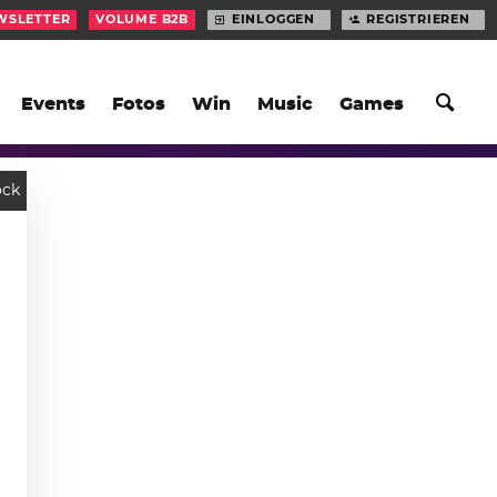
WSLETTER
VOLUME B2B
EINLOGGEN
REGISTRIEREN
Events
Fotos
Win
Music
Games
ock