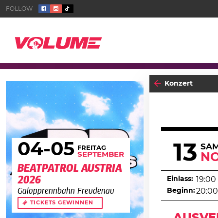
Konzert
04
-05
13
SA
FREITAG
SEPTEMBER
N
BEATPATROL AUSTRIA
2026
Einlass:
19:00
Beginn:
20:00
Galopprennbahn Freudenau
TICKETS GEWINNEN