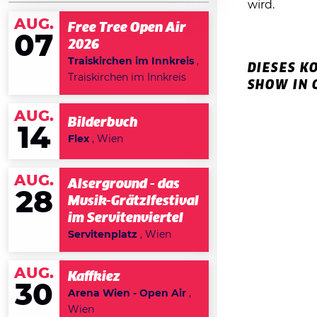
wird.
AUG.
Free Tree Open Air
07
2026
Traiskirchen im Innkreis
,
DIESES K
Traiskirchen im Innkreis
SHOW IN 
AUG.
Bilderbuch
14
Flex
, Wien
AUG.
Alserground - das
28
Musik-Grätzlfestival
im Servitenviertel
Servitenplatz
, Wien
AUG.
Kaffkiez
30
Arena Wien - Open Air
,
Wien