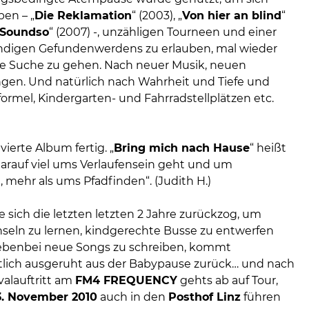
ben – „
Die Reklamation
“ (2003), „
Von hier an blind
“
Soundso
“ (2007) -, unzähligen Tourneen und einer
ändigen Gefundenwerdens zu erlauben, mal wieder
die Suche zu gehen. Nach neuer Musik, neuen
gen. Und natürlich nach Wahrheit und Tiefe und
ormel, Kindergarten- und Fahrradstellplätzen etc.
 vierte Album fertig. „
Bring mich nach Hause
“ heißt
 darauf viel ums Verlaufensein geht und um
, mehr als ums Pfadfinden“. (Judith H.)
e sich die letzten letzten 2 Jahre zurückzog, um
eln zu lernen, kindgerechte Busse zu entwerfen
ebenbei neue Songs zu schreiben, kommt
lich ausgeruht aus der Babypause zurück… und nach
valauftritt am
FM4 FREQUENCY
gehts ab auf Tour,
3. November 2010
auch in den
Posthof Linz
führen