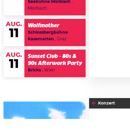
Seebühne Mörbisch
,
Mörbisch
AUG.
Wolfmother
11
Schlossbergbühne
Kasematten
, Graz
AUG.
Sunset Club - 80s &
11
90s Afterwork Party
Bricks
, Wien
Konzert