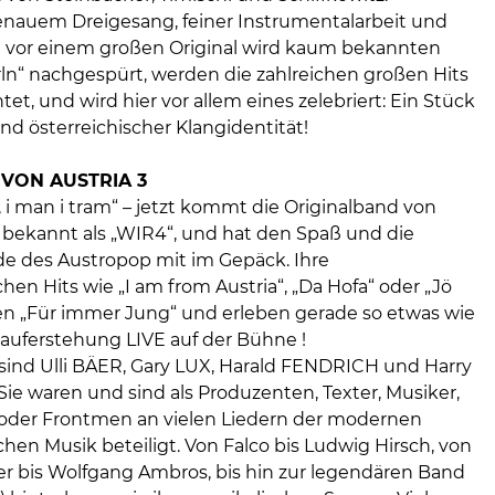
nauem Dreigesang, feiner Instrumentalarbeit und
t vor einem großen Original wird kaum bekannten
n“ nachgespürt, werden die zahlreichen großen Hits
et, und wird hier vor allem eines zelebriert: Ein Stück
und österreichischer Klangidentität!
 VON AUSTRIA 3
, i man i tram“ – jetzt kommt die Originalband von
 bekannt als „WIR4“, und hat den Spaß und die
e des Austropop mit im Gepäck. Ihre
hen Hits wie „I am from Austria“, „Da Hofa“ oder „Jö
en „Für immer Jung“ und erleben gerade so etwas wie
auferstehung LIVE auf der Bühne !
 sind Ulli BÄER, Gary LUX, Harald FENDRICH und Harry
ie waren und sind als Produzenten, Texter, Musiker,
oder Frontmen an vielen Liedern der modernen
chen Musik beteiligt. Von Falco bis Ludwig Hirsch, von
r bis Wolfgang Ambros, bis hin zur legendären Band