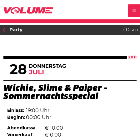
Party
Disco
2011
28
DONNERSTAG
JULI
Wickie, Slime & Paiper -
Sommernachtsspecial
Einlass:
19:00 Uhr
Beginn:
00:00 Uhr
Abendkassa
€
10.00
Vorverkauf
€
0.00