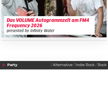
Das VOLUME Autogrammzelt am FM4
Frequency 2026
presented by Infinity Water
Party
Alternative
Indie Rock
Rock
2011
28
DONNERSTAG
JULI
Datenschutzerklärung