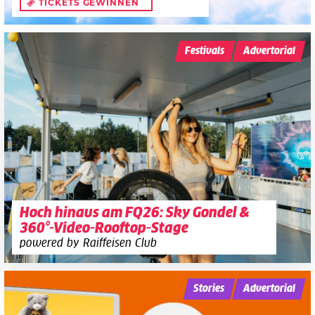
TICKETS GEWINNEN
Festivals
Advertorial
Hoch hinaus am FQ26: Sky Gondel &
360°-Video-Rooftop-Stage
powered by Raiffeisen Club
Stories
Advertorial