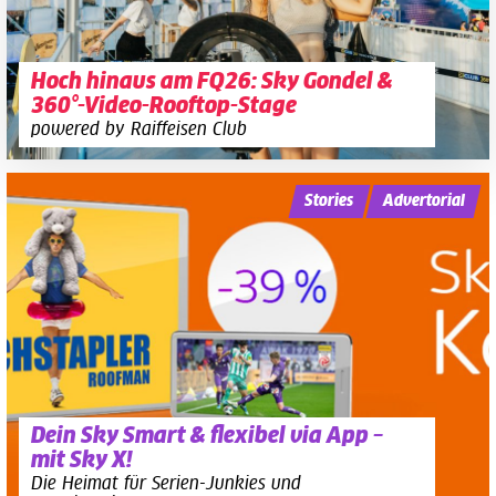
Hoch hinaus am FQ26: Sky Gondel &
360°-Video-Rooftop-Stage
powered by Raiffeisen Club
Stories
Advertorial
Dein Sky Smart & flexibel via App –
mit Sky X!
Die Heimat für Serien-Junkies und