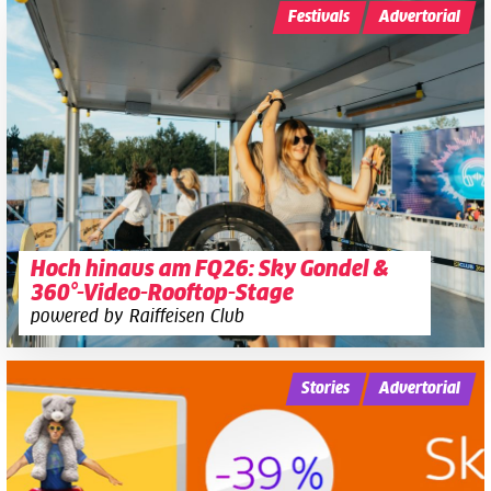
Festivals
Advertorial
Hoch hinaus am FQ26: Sky Gondel &
360°-Video-Rooftop-Stage
powered by Raiffeisen Club
Stories
Advertorial