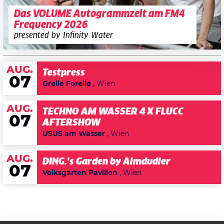
Das VOLUME Autogrammzelt am FM4
Frequency 2026
presented by Infinity Water
AUG.
Testpress
07
Grelle Forelle
, Wien
AUG.
TECHNO AM WASSER 4 X FLUCC
07
AFTERSHOW
USUS am Wasser
, Wien
AUG.
DING.'s Garden by Almdudler
07
Volksgarten Pavillon
, Wien