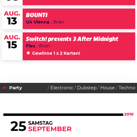
AUG.
BOUNTI
13
U4 Vienna
, Wien
AUG.
Switch! presents 3 After Midnight
15
Flex
, Wien
Gewinne 1 x 2 Karten!
Party
Electronic
Dubstep
House
Techno
2010
25
SAMSTAG
SEPTEMBER