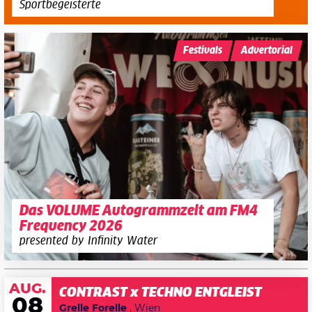
Sportbegeisterte
Festivals
Advertorial
Das VOLUME Autogrammzelt am FM4
Frequency 2026
presented by Infinity Water
AUG.
CONTRAST x TECHNO ENTGLEIST
08
Grelle Forelle
, Wien