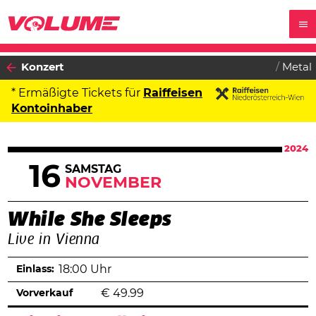
Konzert
Metal
* Ermäßigte Tickets für
Raiffeisen
Kontoinhaber
2024
16
SAMSTAG
NOVEMBER
While She Sleeps
Live in Vienna
Einlass:
18:00 Uhr
Vorverkauf
€
49.99