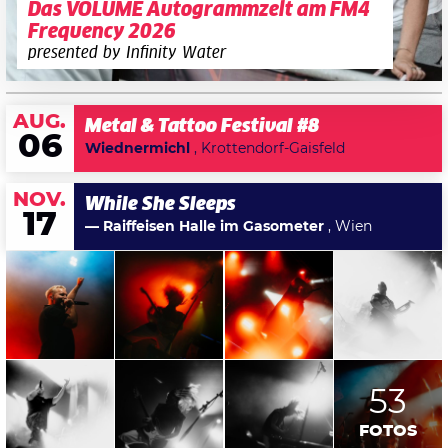
Das VOLUME Autogrammzelt am FM4
Frequency 2026
presented by Infinity Water
AUG.
Metal & Tattoo Festival #8
06
Wiednermichl
, Krottendorf-Gaisfeld
NOV.
While She Sleeps
17
— Raiffeisen Halle im Gasometer
, Wien
53
FOTOS