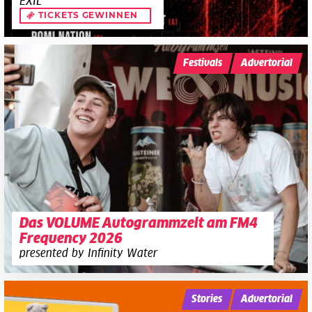
EXIL
TICKETS GEWINNEN
Festivals
Advertorial
Das VOLUME Autogrammzelt am FM4
Frequency 2026
presented by Infinity Water
Stories
Advertorial