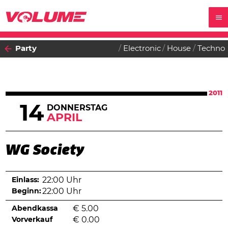
Party
Electronic
House
Techno
2011
14
DONNERSTAG
APRIL
WG Society
Einlass:
22:00 Uhr
Beginn:
22:00 Uhr
Abendkassa
€
5.00
Vorverkauf
€
0.00