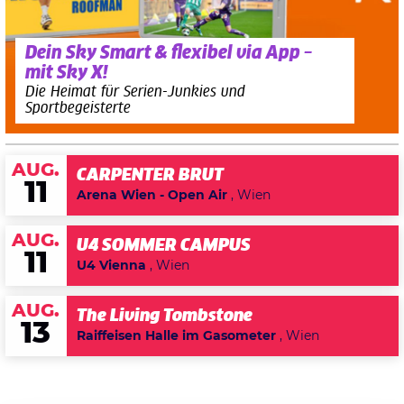
Dein Sky Smart & flexibel via App –
mit Sky X!
Die Heimat für Serien-Junkies und
Sportbegeisterte
AUG.
CARPENTER BRUT
11
Arena Wien - Open Air
, Wien
AUG.
U4 SOMMER CAMPUS
11
U4 Vienna
, Wien
AUG.
The Living Tombstone
13
Raiffeisen Halle im Gasometer
, Wien