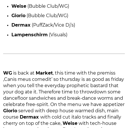
Weise
(Bubble Club/WG)
Giorio
(Bubble Club/WG)
Dermax
(PuffZack/Vice Dj’s)
Lampenschirm
(Visuals)
WG
is back at
Market
, this time with the premiss
‚Canis meus comedit‘ so thursday is as good as friday
when you tell the everyday prophetic bastard that
your dog ate it. Therefore time to throwdown some
dancefloor sandwiches and break-dance worms and
celebrate free-spirit. On the menu we have appetizer
Giorio
served with deep house warmed dish, main
course
Dermax
with cold cut italo tracks and finally
cherry on top of the cake,
Weise
with tech-house