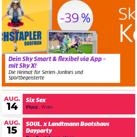
Dein Sky Smart & flexibel via App –
mit Sky X!
Die Heimat für Serien-Junkies und
Sportbegeisterte
AUG.
Six Sex
14
Flucc
, Wien
AUG.
SOUL. x Landtmann Bootshaus
15
Dayparty