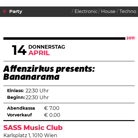
Party
Electronic
House
Techno
2011
14
DONNERSTAG
APRIL
Affenzirkus presents:
Bananarama
Einlass:
22:30 Uhr
Beginn:
22:30 Uhr
Abendkassa
€
7.00
Vorverkauf
€
0.00
SASS Music Club
Karlsplatz 1, 1010 Wien