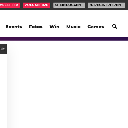
WSLETTER
VOLUME B2B
EINLOGGEN
REGISTRIEREN
Events
Fotos
Win
Music
Games
hic