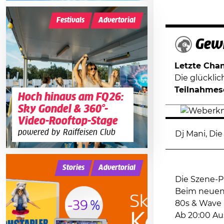
Festivals
Advertorial
Gewi
Letzte Chanc
Die glückli
Teilnahmes
Hoch hinaus am FQ26:
Sky Gondel & 360°-
Video-Rooftop-Stage
powered by Raiffeisen Club
Dj Mani, Die 
Stories
Advertorial
Die Szene-P
Beim neuen 
80s & Wave a
Ab 20:00 Au