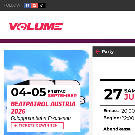
Party
04
-05
27
SA
FREITAG
SEPTEMBER
JU
BEATPATROL AUSTRIA
2026
Einlass:
20:00
Beginn:
22:00
Galopprennbahn Freudenau
TICKETS GEWINNEN
Abendkassa