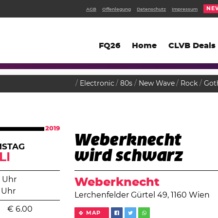
NE
AGB
Offenlegung
Datenschutz
Impressum
FQ26
Home
CLVB Deals
Electronic
80s
New Wave
Rock
Got
2019
Weberknecht
MSTAG
wird schwarz
LI
 Uhr
Weberknecht
 Uhr
Lerchenfelder Gürtel 49, 1160 Wien
€
6.00
MAP