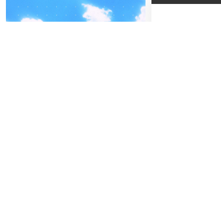
04
-05
27
SA
FREITAG
SEPTEMBER
JU
BEATPATROL AUSTRIA
2026
Beginn:
17:30
Galopprennbahn Freudenau
TICKETS GEWINNEN
Festivals
Advertorial