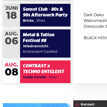
JUNI
Sunset Club - 80s &
18
90s Afterwork Party
Dark Deko
Welcomedri
Bricks
, Wien
Dresscode: 
AUG.
Metal & Tattoo
BLACK HOUR: 
06
Festival #8
Wiednermichl
,
Krottendorf-Gaisfeld
AUG.
CONTRAST x
08
TECHNO ENTGLEIST
Grelle Forelle
, Wien
Konzert