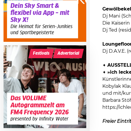
Dein Sky Smart &
Gewölbekell
flexibel via App – mit
Dj Mani (Sc
Sky X!
Die Kaiseri
Die Heimat für Serien-Junkies
Dj Ted (resi
und Sportbegeisterte
Loungefloo
Dj D.A.V.E. (
Festivals
Advertorial
➧
AUSSTEL
➧
»ich leck
Künstlerinn
Kobylak Klau
und mit/kura
Das VOLUME
Barbara Stö
Autogrammzelt am
https://ichl
FM4 Frequency 2026
presented by Infinity Water
Freier Eintri