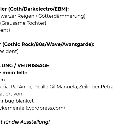
er (Goth/Darkelectro/EBM):
hwarzer Reigen / Götterdämmerung)
n (Grausame Töchter)
dent)
r (Gothic Rock/80s/Wave/Avantgarde):
resident)
LUNG / VERNISSAGE
e mein fell«
en:
dia, Pal Anna, Picallo Gil Manuela, Zeilinger Petra
tiert von:
hr bug blanket
eckemeinfell.wordpress.com/
tt für die Ausstellung!