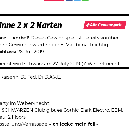
nne 2 x 2 Karten
Alle Gewinnspiele
e ... vorbei!
Dieses Gewinnspiel ist bereits vorüber.
chen Gewinner wurden per E-Mail benachrichtigt.
chluss:
26. Juli 2019
Kaiserin, DJ Ted, Dj D.A.V.E.
arty im Weberknecht:
SCHWARZEN Club gibt es Gothic, Dark Electro, EBM,
uf 2 Floors!
sstellung/Vernissage
»ich lecke mein fell«