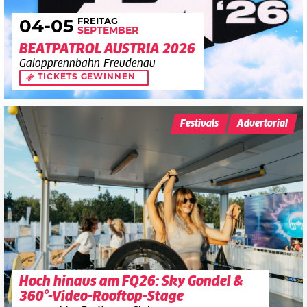
FREITAG
04
-05
SEPTEMBER
BEATPATROL AUSTRIA 2026
Galopprennbahn Freudenau
TICKETS GEWINNEN
Festivals
Advertorial
Hoch hinaus am FQ26: Sky Gondel &
360°-Video-Rooftop-Stage