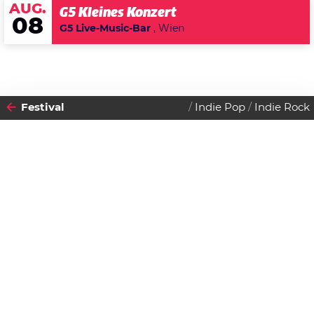
AUG.
G5 Kleines Konzert
08
G5 Live-Music-Bar
, Wien
Festival
Indie Pop
Indie Rock
2026
VON
29
30
FREITAG
SAMSTAG
BIS
MAI
MAI
Datenschutzerklärung
Zustimmen
Dynamo Festival 2026
Spielboden
Färbergasse 15, 6850 Dornbirn