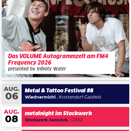
Das VOLUME Autogrammzelt am FM4
Frequency 2026
presented by Infinity Water
AUG.
Metal & Tattoo Festival #8
06
Wiednermichl
, Krottendorf-Gaisfeld
AUG.
metalnight im Stockwerk
08
Stockwerk Jazzclub
, GRAZ