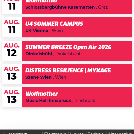
Wolfmother
11
Schlossbergbühne Kasematten
, Graz
AUG.
U4 SOMMER CAMPUS
11
U4 Vienna
, Wien
AUG.
SUMMER BREEZE Open Air 2026
12
Dinkelsbühl
, Dinkelsbühl
AUG.
DISTRESS RESILIENCE | MYKAGE
13
Szene Wien
, Wien
AUG.
Wolfmother
13
Music Hall Innsbruck
, Innsbruck