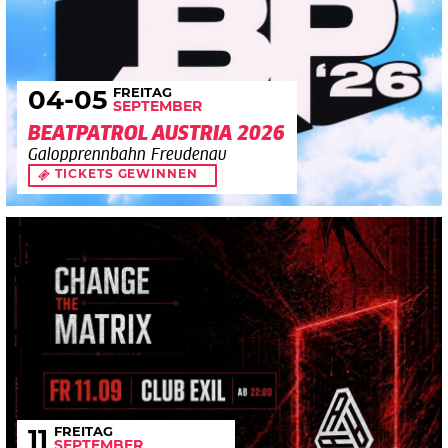
FREITAG
04
-05
SEPTEMBER
BEATPATROL AUSTRIA 2026
Galopprennbahn Freudenau
TICKETS GEWINNEN
FREITAG
11
SEPTEMBER