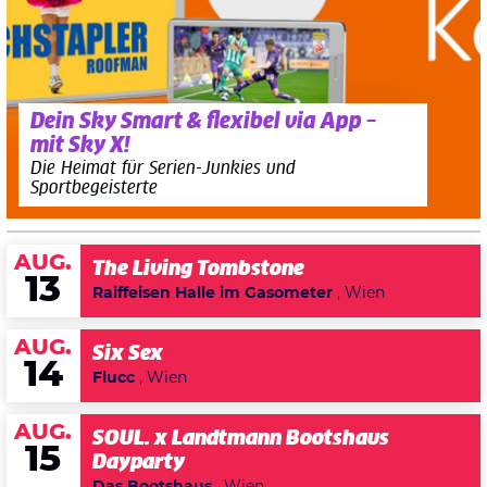
Dein Sky Smart & flexibel via App –
mit Sky X!
Die Heimat für Serien-Junkies und
Sportbegeisterte
AUG.
The Living Tombstone
13
Raiffeisen Halle im Gasometer
, Wien
AUG.
Six Sex
14
Flucc
, Wien
AUG.
SOUL. x Landtmann Bootshaus
15
Dayparty
Das Bootshaus
, Wien