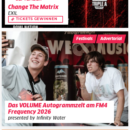
Change The Matrix
EXIL
TICKETS GEWINNEN
Festivals
Advertorial
Das VOLUME Autogrammzelt am FM4
Frequency 2026
presented by Infinity Water