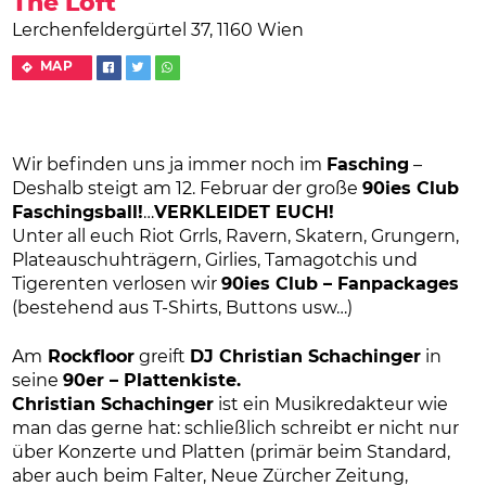
The Loft
Lerchenfeldergürtel 37, 1160 Wien
MAP
Wir befinden uns ja immer noch im
Fasching
–
Deshalb steigt am 12. Februar der große
90ies Club
Faschingsball!
…
VERKLEIDET EUCH!
Unter all euch Riot Grrls, Ravern, Skatern, Grungern,
Plateauschuhträgern, Girlies, Tamagotchis und
Tigerenten verlosen wir
90ies Club – Fanpackages
(bestehend aus T-Shirts, Buttons usw…)
Am
Rockfloor
greift
DJ Christian Schachinger
in
seine
90er – Plattenkiste.
Christian Schachinger
ist ein Musikredakteur wie
man das gerne hat: schließlich schreibt er nicht nur
über Konzerte und Platten (primär beim Standard,
aber auch beim Falter, Neue Zürcher Zeitung,