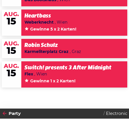
AUG.
Heartbass
15
Weberknecht
, Wien
Gewinne 5 x 2 Karten!
AUG.
Robin Schulz
15
Karmeliterplatz Graz
, Graz
AUG.
Switch! presents 3 After Midnight
15
Flex
, Wien
Gewinne 1 x 2 Karten!
Party
Electronic