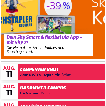
Dein Sky Smart & flexibel via App –
mit Sky X!
Die Heimat für Serien-Junkies und
Sportbegeisterte
AUG.
CARPENTER BRUT
11
Arena Wien - Open Air
, Wien
AUG.
U4 SOMMER CAMPUS
11
U4 Vienna
, Wien
AUG.