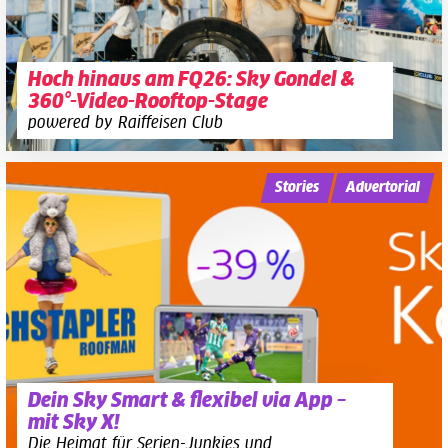
Hoch hinaus am FQ26: Sky Gondel &
360°-Video-Rooftop-Stage
powered by Raiffeisen Club
Stories
Advertorial
Dein Sky Smart & flexibel via App –
mit Sky X!
Die Heimat für Serien-Junkies und