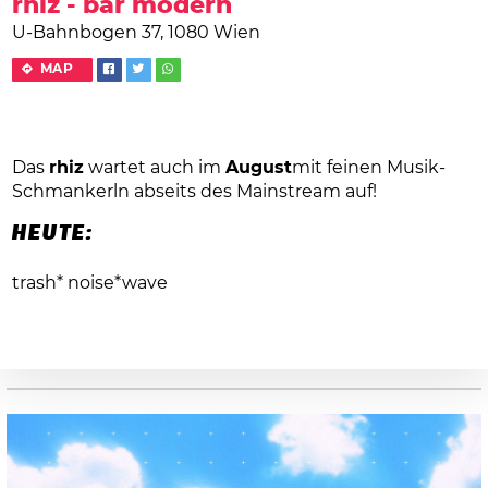
rhiz - bar modern
U-Bahnbogen 37, 1080 Wien
MAP
Das
rhiz
wartet auch im
August
mit feinen Musik-
Schmankerln abseits des Mainstream auf!
HEUTE:
trash* noise*wave