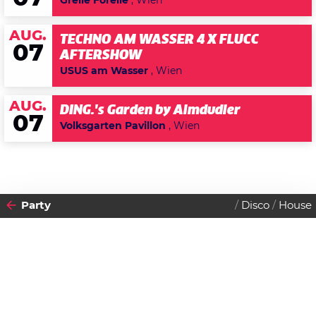
Grelle Forelle
, Wien
AUG.
TECHNO AM WASSER 4 X FLUCC
07
AFTERSHOW
USUS am Wasser
, Wien
AUG.
DING.'s Garden by Almdudler
07
Volksgarten Pavillon
, Wien
Party
Disco
House
2012
10
FREITAG
AUGUST
Datenschutzerklärung