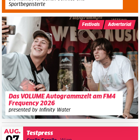
Sportbegeisterte
Festivals
Advertorial
Das VOLUME Autogrammzelt am FM4
Frequency 2026
presented by Infinity Water
AUG.
Testpress
07