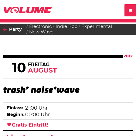
Electronic
Indie Pop
Experimental
Party
New Wave
2012
10
FREITAG
AUGUST
trash* noise*wave
Einlass:
21:00 Uhr
Beginn:
00:00 Uhr
Gratis Eintritt!