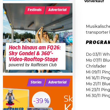
Vorverkauf
Festivals
Advertorial
Musikalisch
transporter
PROGRA
Hoch hinaus am FQ26:
Sky Gondel & 360°-
Do 03/11 W
Video-Rooftop-Stage
Mo 07/11 Bl
powered by Raiffeisen Club
Chrisfader
Mi 09/11 Pi
Mi 16/11 Pi
Stories
Advertorial
Mo 21/11 Bl
Mi 23/11 Pi
Mi 30/11 Pi