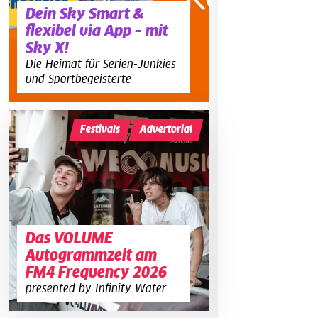
Dein Sky Smart &
flexibel via App – mit
Sky X!
Die Heimat für Serien-Junkies
und Sportbegeisterte
Festivals
Advertorial
Das VOLUME
Autogrammzelt am
FM4 Frequency 2026
presented by Infinity Water