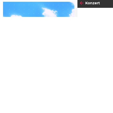
Konzert
04
-05
16
MI
FREITAG
SEPTEMBER
N
BEATPATROL AUSTRIA
2026
Einlass:
20:00
Beginn:
21:00
Galopprennbahn Freudenau
TICKETS GEWINNEN
Abendkassa
Vorverkauf
Festivals
Advertorial
Waters