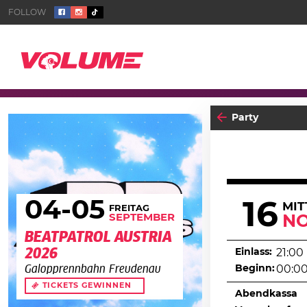
Party
04
-05
16
MI
FREITAG
SEPTEMBER
N
BEATPATROL AUSTRIA
2026
Einlass:
21:00
Beginn:
00:0
Galopprennbahn Freudenau
TICKETS GEWINNEN
Abendkassa