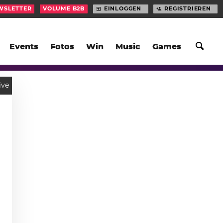
WSLETTER
VOLUME B2B
EINLOGGEN
REGISTRIEREN
Events
Fotos
Win
Music
Games
ive