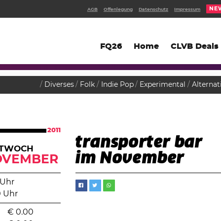
NE
AGB
Offenlegung
Datenschutz
Impressum
FQ26
Home
CLVB Deals
Diverses
Folk
Indie Pop
Experimental
Alternat
2011
transporter bar
TTWOCH
im November
OVEMBER
 Uhr
0 Uhr
€
0.00