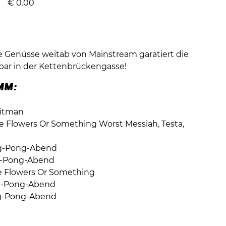
€
0.00
e Genüsse weitab von Mainstream garatiert die
 bar in der Kettenbrückengasse!
MM:
hitman
ue Flowers Or Something Worst Messiah, Testa,
ng-Pong-Abend
ng-Pong-Abend
ue Flowers Or Something
ng-Pong-Abend
ng-Pong-Abend