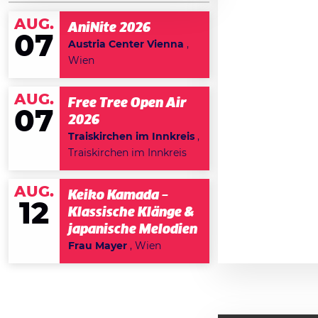
AUG.
AniNite 2026
07
Austria Center Vienna
,
Wien
AUG.
Free Tree Open Air
07
2026
Traiskirchen im Innkreis
,
Traiskirchen im Innkreis
AUG.
Keiko Kamada –
12
Klassische Klänge &
japanische Melodien
Frau Mayer
, Wien