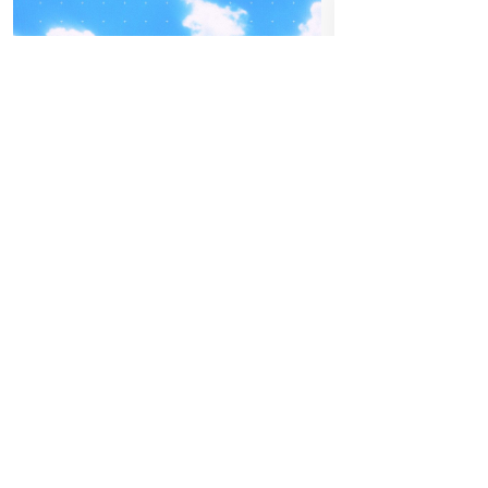
04
-05
FREITAG
SEPTEMBER
02
DIE
BEATPATROL AUSTRIA
JU
2026
Galopprennbahn Freudenau
Einlass:
19:00
TICKETS GEWINNEN
Beginn:
20:00
Vorverkauf
Festivals
Advertorial