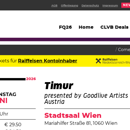
NE
AGB
Offenlegung
Datenschutz
Impressum
FQ26
Home
CLVB Deals
Come
kets für
Raiffeisen Kontoinhaber
2026
Timur
NSTAG
presented by Goodlive Artists
NI
Austria
 Uhr
Stadtsaal Wien
Mariahilfer Straße 81, 1060 Wien
€
29.50