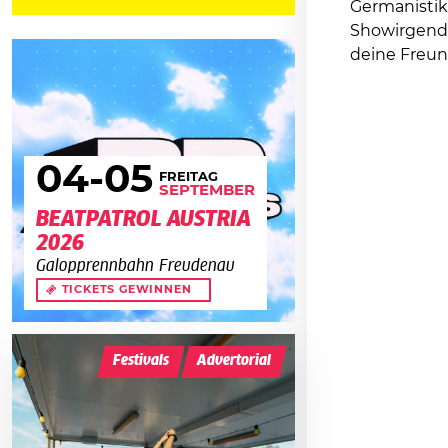
Germanist
Showirgend
deine Freun
04
-05
FREITAG
SEPTEMBER
BEATPATROL AUSTRIA
2026
Galopprennbahn Freudenau
TICKETS GEWINNEN
Festivals
Advertorial