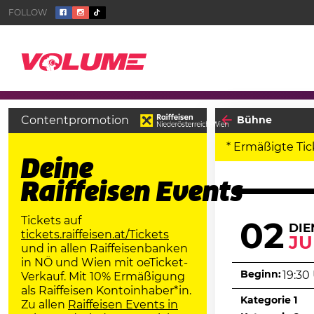
Contentpromotion
Bühne
* Ermäßigte Tic
Deine
Raiffeisen Events
Tickets auf
02
DIE
tickets.raiffeisen.at/Tickets
JU
und in allen Raiffeisenbanken
in NÖ und Wien mit oeTicket-
Beginn:
19:30
Verkauf. Mit 10% Ermäßigung
als Raiffeisen Kontoinhaber*in.
Kategorie 1
Zu allen
Raiffeisen Events in