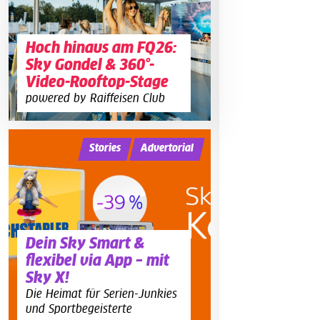
Hoch hinaus am FQ26:
Sky Gondel & 360°-
Video-Rooftop-Stage
powered by Raiffeisen Club
Stories
Advertorial
Dein Sky Smart &
flexibel via App – mit
Sky X!
Die Heimat für Serien-Junkies
und Sportbegeisterte