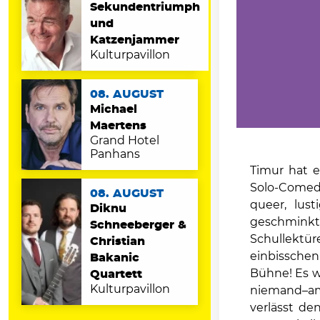
Sekundentriumph
und
Katzenjammer
Kulturpavillon
08. AUGUST
Michael
Maertens
Grand Hotel
Panhans
Timur hat e
Solo-Comedy
08. AUGUST
queer, lus
Diknu
geschminkt.
Schneeberger &
Schullekt
Christian
einbisschen
Bakanic
Bühne! Es w
Quartett
Kulturpavillon
niemand–am 
verlässt de