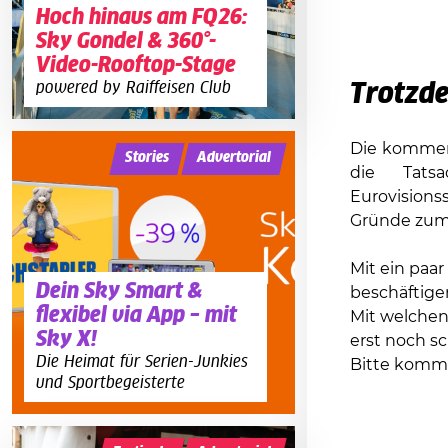
Hoch hinaus am FQ26:
Sky Gondel & 360°-
Video-Rooftop-Stage
powered by Raiffeisen Club
Trotzd
Die kommen
Stories
Advertorial
die Tats
Eurovisions
Gründe zum 
Mit ein paa
Dein Sky Smart &
beschäftige
flexibel via App – mit
Mit welchen
Sky X!
erst noch s
Die Heimat für Serien-Junkies
Bitte komme
und Sportbegeisterte