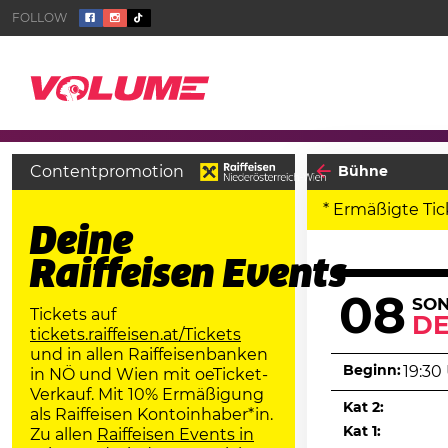
Contentpromotion
Bühne
* Ermäßigte Tic
Deine
Raiffeisen Events
08
SO
Tickets auf
D
tickets.raiffeisen.at/Tickets
und in allen Raiffeisenbanken
Beginn:
19:30
in NÖ und Wien mit oeTicket-
Verkauf. Mit 10% Ermäßigung
Kat 2:
als Raiffeisen Kontoinhaber*in.
Kat 1:
Zu allen
Raiffeisen Events in