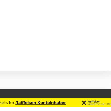
kets für
Raiffeisen Kontoinhaber