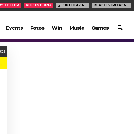
WSLETTER
VOLUME B2B
EINLOGGEN
REGISTRIEREN
Events
Fotos
Win
Music
Games
ses