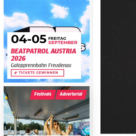
04
-05
FREITAG
SEPTEMBER
BEATPATROL AUSTRIA
2026
Galopprennbahn Freudenau
TICKETS GEWINNEN
Festivals
Advertorial