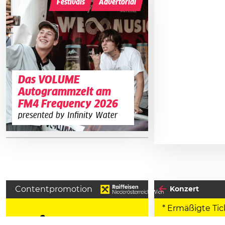
Festivals
Advertorial
Das VOLUME
Autogrammzelt am
FM4 Frequency 2026
presented by Infinity Water
Contentpromotion
Konzert
* Ermäßigte Tic