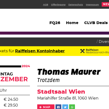
NE
AGB
Offenlegung
Datenschutz
Impressum
FQ26
Home
CLVB Deals
Diver
kets für
Raiffeisen Kontoinhaber
2024
Thomas Maurer
NNTAG
EZEMBER
Trotzdem
 Uhr
Stadtsaal Wien
Mariahilfer Straße 81, 1060 Wien
€
24.50
€
29.50
MAP