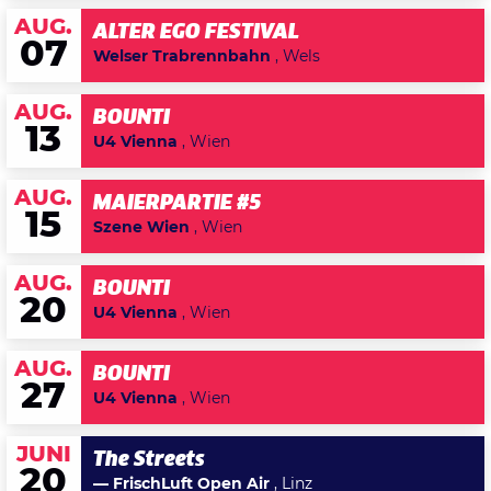
AUG.
ALTER EGO FESTIVAL
07
Welser Trabrennbahn
, Wels
AUG.
BOUNTI
13
U4 Vienna
, Wien
AUG.
MAIERPARTIE #5
15
Szene Wien
, Wien
AUG.
BOUNTI
20
U4 Vienna
, Wien
AUG.
BOUNTI
27
U4 Vienna
, Wien
JUNI
The Streets
20
— FrischLuft Open Air
, Linz