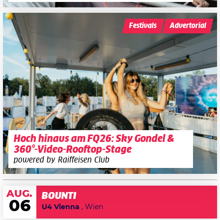
Festivals
Advertorial
Hoch hinaus am FQ26: Sky Gondel &
360°-Video-Rooftop-Stage
powered by Raiffeisen Club
AUG.
BOUNTI
06
U4 Vienna
, Wien