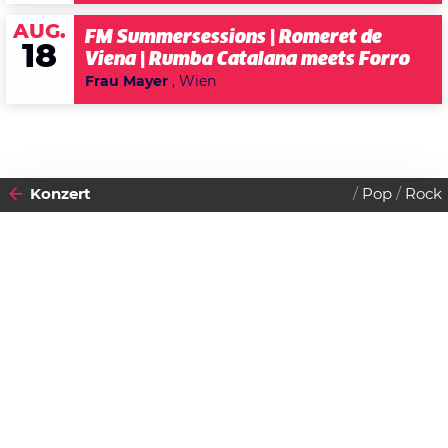
AUG.
FM Summersessions | Romeret de
18
Viena | Rumba Catalana meets Forro
Frau Mayer
, Wien
Konzert
Pop
Rock
2018
17
MONTAG
DEZEMBER
Datenschutzerklärung
Stuart Freeman - An English
Zustimmen
Man In Austria