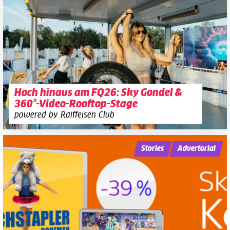
Hoch hinaus am FQ26: Sky Gondel &
360°-Video-Rooftop-Stage
powered by Raiffeisen Club
Stories
Advertorial