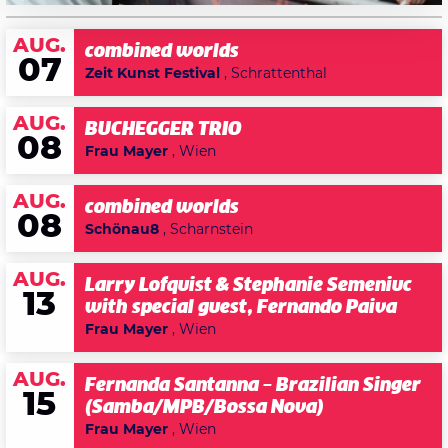
AUG.
combined worlds
07
Zeit Kunst Festival
, Schrattenthal
AUG.
BUCHEGGER TRIO
08
Frau Mayer
, Wien
AUG.
combined worlds
08
Schönau8
, Scharnstein
AUG.
Larry Lofquist & Stephanie Semeniuc
13
with special guest, Fernando Paiva
Frau Mayer
, Wien
AUG.
Fernanda Santanna – Brazilian Singer
15
(Samba/MPB/Bossa Nova)
Frau Mayer
, Wien