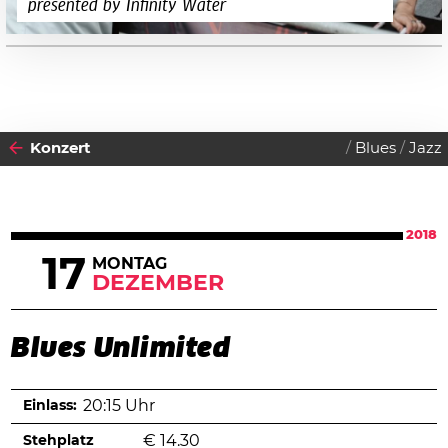
presented by Infinity Water
Konzert
Blues
Jazz
2018
17
MONTAG
DEZEMBER
Blues Unlimited
Einlass:
20:15 Uhr
Stehplatz
€
14.30